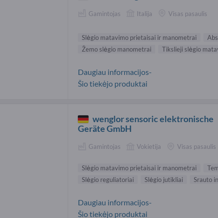
Gamintojas
Italija
Visas pasaulis
Slėgio matavimo prietaisai ir manometrai
Abs
Žemo slėgio manometrai
Tikslieji slėgio mata
Daugiau informacijos-
Šio tiekėjo produktai
wenglor sensoric elektronische
Geräte GmbH
Gamintojas
Vokietija
Visas pasaulis
Slėgio matavimo prietaisai ir manometrai
Tem
Slėgio reguliatoriai
Slėgio jutikliai
Srauto in
Daugiau informacijos-
Šio tiekėjo produktai