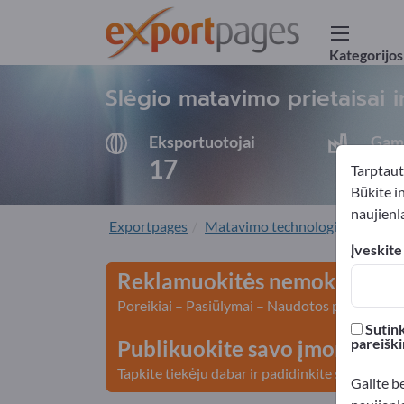
Kategorijos
Slėgio matavimo prietaisai i
Eksportuotojai
Gami
17
16
Tarptaut
Būkite i
naujienla
Exportpages
Matavimo technologijos ir optik
Įveskite
Reklamuokitės nemokamai E
Poreikiai – Pasiūlymai – Naudotos prekės – Ve
Sutink
pareiški
Publikuokite savo įmonę ir p
Tapkite tiekėju dabar ir padidinkite savo žino
Galite b