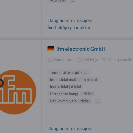
Vožtuvai
...
Daugiau informacijos-
Šio tiekėjo produktai
ifm electronic GmbH
Gamintojas
Vokietija
Visas pasaulis
Temperatūros jutikliai
Impulsiniai maitinimo blokai
Indukciniai jutikliai
Ultragarso bangų jutikliai
Užpildymo lygio jutikliai
...
Daugiau informacijos-