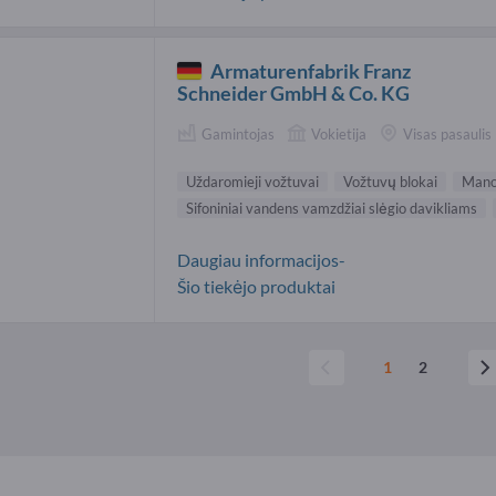
Armaturenfabrik Franz
Schneider GmbH & Co. KG
Gamintojas
Vokietija
Visas pasaulis
Uždaromieji vožtuvai
Vožtuvų blokai
Manom
Sifoniniai vandens vamzdžiai slėgio davikliams
Daugiau informacijos-
Šio tiekėjo produktai
1
2