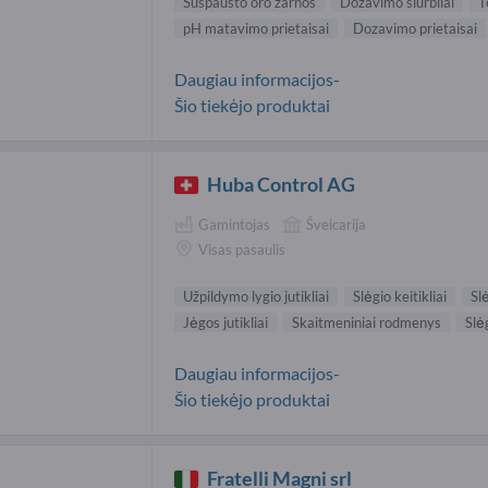
Suspausto oro žarnos
Dozavimo siurbliai
T
pH matavimo prietaisai
Dozavimo prietaisai
Daugiau informacijos-
Šio tiekėjo produktai
Huba Control AG
Gamintojas
Šveicarija
Visas pasaulis
Užpildymo lygio jutikliai
Slėgio keitikliai
Slė
Jėgos jutikliai
Skaitmeniniai rodmenys
Slė
Daugiau informacijos-
Šio tiekėjo produktai
Fratelli Magni srl