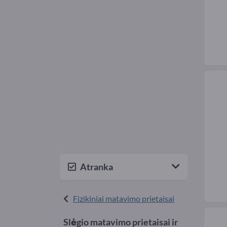
Atranka
Fizikiniai matavimo prietaisai
Slėgio matavimo prietaisai ir