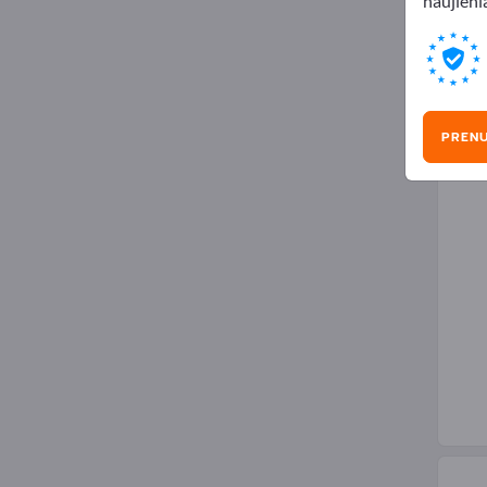
naujienl
Slė
PREN