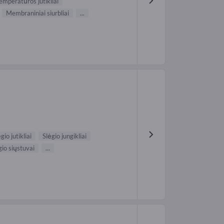
emperatūros jutikliai
Membraniniai siurbliai
...
gio jutikliai
Slėgio jungikliai
gio siųstuvai
...