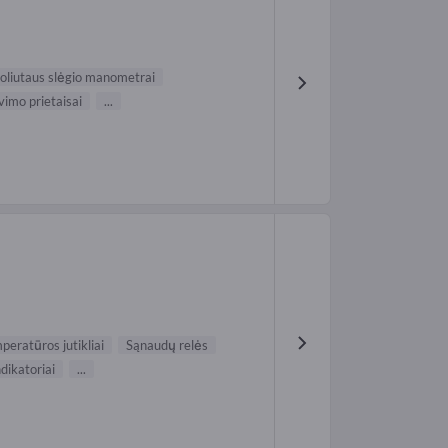
oliutaus slėgio manometrai
vimo prietaisai
...
peratūros jutikliai
Sąnaudų relės
dikatoriai
...