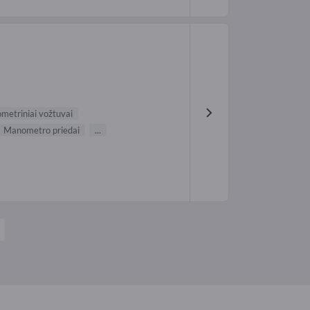
etriniai vožtuvai
Manometro priedai
...