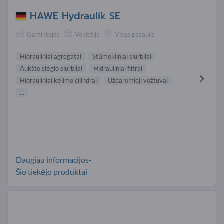
HAWE Hydraulik SE
Gamintojas
Vokietija
Visas pasaulis
Hidrauliniai agregatai
Stūmokliniai siurbliai
Aukšto slėgio siurbliai
Hidrauliniai filtrai
Hidrauliniai kėlimo cilindrai
Uždaromieji vožtuvai
...
Daugiau informacijos-
Šio tiekėjo produktai