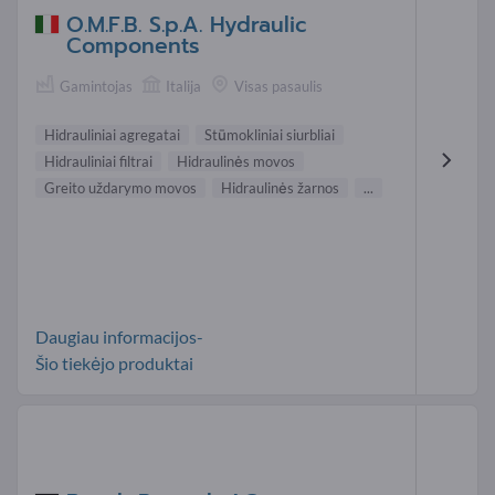
O.M.F.B. S.p.A. Hydraulic
Components
Gamintojas
Italija
Visas pasaulis
Hidrauliniai agregatai
Stūmokliniai siurbliai
Hidrauliniai filtrai
Hidraulinės movos
Greito uždarymo movos
Hidraulinės žarnos
...
Daugiau informacijos-
Šio tiekėjo produktai