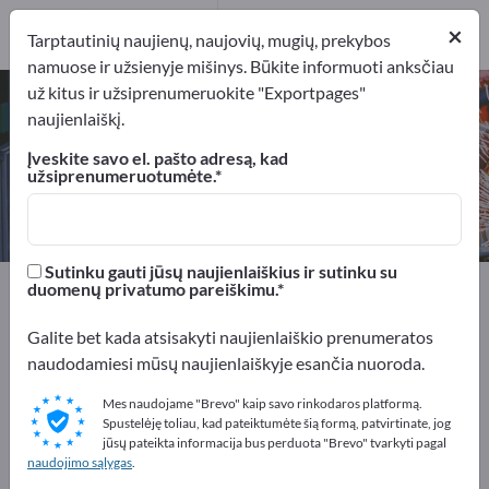
Gamintojai
5
×
Tarptautinių naujienų, naujovių, mugių, prekybos
namuose ir užsienyje mišinys. Būkite informuoti anksčiau
už kitus ir užsiprenumeruokite "Exportpages"
Hidrauliniai agregatai – raskite
naujienlaiškį.
gamintojus ir tiekėjus
Įveskite savo el. pašto adresą, kad
užsiprenumeruotumėte.
Eksportuotojai
Gamintojai
5
5
Sutinku gauti jūsų naujienlaiškius ir sutinku su
Exportpages
Mašinos ir augalai
duomenų privatumo pareiškimu.
Hidraulika ir pneumatika
Hidrauliniai agregatai
Galite bet kada atsisakyti naujienlaiškio prenumeratos
naudodamiesi mūsų naujienlaiškyje esančia nuoroda.
Reklamuokitės nemokamai
Exportpages!
Mes naudojame "Brevo" kaip savo rinkodaros platformą.
Spustelėję toliau, kad pateiktumėte šią formą, patvirtinate, jog
Poreikiai – Pasiūlymai – Naudotos prekės – Verslo
jūsų pateikta informacija bus perduota "Brevo" tvarkyti pagal
naudojimo sąlygas
.
kontaktai >> pradėkite čia