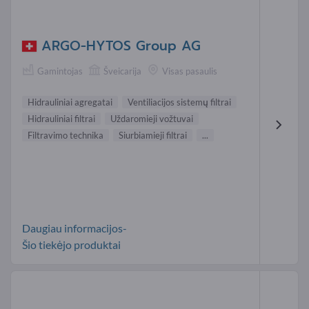
ARGO-HYTOS Group AG
Gamintojas
Šveicarija
Visas pasaulis
Hidrauliniai agregatai
Ventiliacijos sistemų filtrai
Hidrauliniai filtrai
Uždaromieji vožtuvai
Filtravimo technika
Siurbiamieji filtrai
...
Daugiau informacijos-
Šio tiekėjo produktai