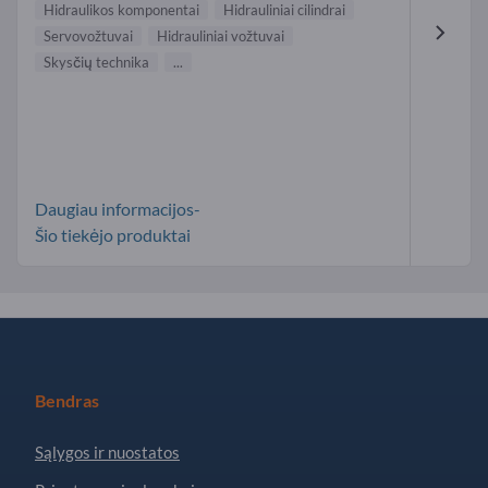
Hidraulikos komponentai
Hidrauliniai cilindrai
Servovožtuvai
Hidrauliniai vožtuvai
Skysčių technika
...
Daugiau informacijos-
Šio tiekėjo produktai
Bendras
Sąlygos ir nuostatos