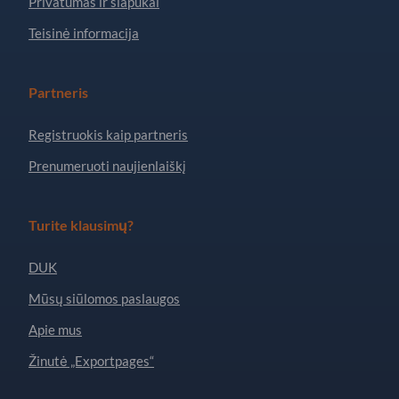
Privatumas ir slapukai
Teisinė informacija
Partneris
Registruokis kaip partneris
Prenumeruoti naujienlaiškį
Turite klausimų?
DUK
Mūsų siūlomos paslaugos
Apie mus
Žinutė „Exportpages“