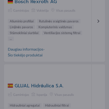
Bosch Rexroth AG
Gamintojas
Vokietija
Visas pasaulis
Aliuminio profiliai
Rutulinės sraigtinės pavaros
Linijinės pavaros
Kompiuterinis valdymas
Stūmokliniai siurbliai
Ventiliacijos sistemų filtrai
...
Daugiau informacijos-
Šio tiekėjo produktai
GLUAL Hidráulica S.A.
Gamintojas
Ispanija
Visas pasaulis
Hidrauliniai agregatai
Hidrauliniai filtrai