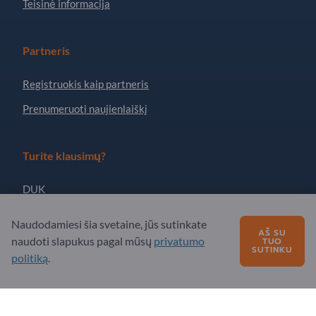
Teisinė informacija
Partneris
Registruokis kaip partneris
Prenumeruoti naujienlaiškį
Turite klausimų?
DUK
Mūsų siūlomos paslaugos
Naudodamiesi šia svetaine, jūs sutinkate
AŠ SU
Apie mus
naudoti slapukus pagal mūsų
privatumo
TUO
SUTINKU
politiką
.
Žinutė „Exportpages“
Exportpages International Network