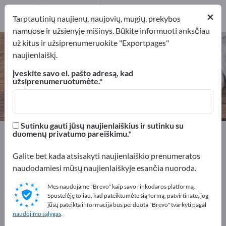
Gamintojai
2
×
Tarptautinių naujienų, naujovių, mugių, prekybos
namuose ir užsienyje mišinys. Būkite informuoti anksčiau
už kitus ir užsiprenumeruokite "Exportpages"
Lietaus vandens talpyklos – raskite
naujienlaiškį.
gamintojus ir tiekėjus
Įveskite savo el. pašto adresą, kad
užsiprenumeruotumėte.
Eksportuotojai
Gamintojai
2
2
Sutinku gauti jūsų naujienlaiškius ir sutinku su
Exportpages
Namai ir sodas
Sodas ir terasos
duomenų privatumo pareiškimu.
Lietaus vandens talpyklos
Galite bet kada atsisakyti naujienlaiškio prenumeratos
naudodamiesi mūsų naujienlaiškyje esančia nuoroda.
Reklamuokitės nemokamai
Exportpages!
Mes naudojame "Brevo" kaip savo rinkodaros platformą.
Spustelėję toliau, kad pateiktumėte šią formą, patvirtinate, jog
Poreikiai – Pasiūlymai – Naudotos prekės – Verslo
jūsų pateikta informacija bus perduota "Brevo" tvarkyti pagal
naudojimo sąlygas
.
kontaktai >> pradėkite čia