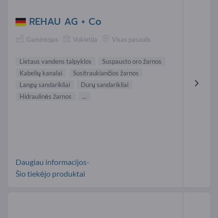
REHAU AG + Co
Gamintojas
Vokietija
Visas pasaulis
Lietaus vandens talpyklos
Suspausto oro žarnos
Kabelių kanalai
Susitraukiančios žarnos
Langų sandarikliai
Durų sandarikliai
Hidraulinės žarnos
...
Daugiau informacijos-
Šio tiekėjo produktai