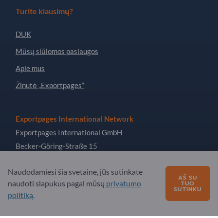
Turite klausimų?
DUK
Mūsų siūlomos paslaugos
Apie mus
Žinutė „Exportpages“
Exportpages International Network
Exportpages International GmbH
Becker-Göring-Straße 15
76307 Karlsbad
Naudodamiesi šia svetaine, jūs sutinkate
Germany
AŠ SU
naudoti slapukus pagal mūsų
privatumo
TUO
SUTINKU
politiką
.