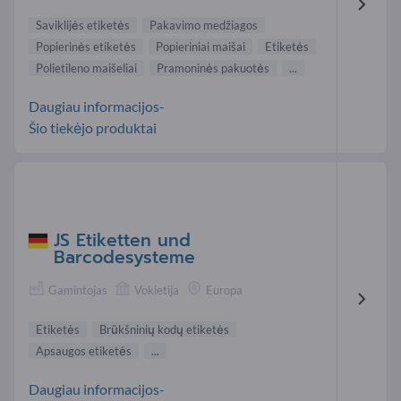
Saviklijės etiketės
Pakavimo medžiagos
Popierinės etiketės
Popieriniai maišai
Etiketės
Polietileno maišeliai
Pramoninės pakuotės
...
Daugiau informacijos-
Šio tiekėjo produktai
JS Etiketten und
Barcodesysteme
Gamintojas
Vokietija
Europa
Etiketės
Brūkšninių kodų etiketės
Apsaugos etiketės
...
Daugiau informacijos-