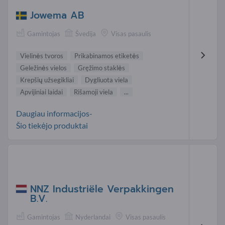
Jowema AB
Gamintojas
Švedija
Visas pasaulis
Vielinės tvoros
Prikabinamos etiketės
Geležinės vielos
Gręžimo staklės
Krepšių užsegikliai
Dygliuota viela
Apvijiniai laidai
Rišamoji viela
...
Daugiau informacijos-
Šio tiekėjo produktai
NNZ Industriële Verpakkingen
B.V.
Gamintojas
Nyderlandai
Visas pasaulis