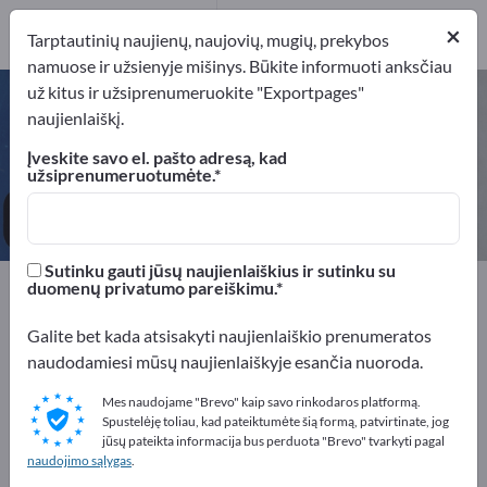
Gamintojai
5
×
Tarptautinių naujienų, naujovių, mugių, prekybos
namuose ir užsienyje mišinys. Būkite informuoti anksčiau
už kitus ir užsiprenumeruokite "Exportpages"
Kainų žymėjimo sistemos – raskite
naujienlaiškį.
gamintojus ir tiekėjus
Įveskite savo el. pašto adresą, kad
užsiprenumeruotumėte.
Eksportuotojai
Gamintojai
5
5
Sutinku gauti jūsų naujienlaiškius ir sutinku su
Exportpages
Įmonės įranga / Įstaigos baldai
duomenų privatumo pareiškimu.
Krovimo įranga
Kainų žymėjimo sistemos
Galite bet kada atsisakyti naujienlaiškio prenumeratos
naudodamiesi mūsų naujienlaiškyje esančia nuoroda.
Reklamuokitės nemokamai
Exportpages!
Mes naudojame "Brevo" kaip savo rinkodaros platformą.
Spustelėję toliau, kad pateiktumėte šią formą, patvirtinate, jog
Poreikiai – Pasiūlymai – Naudotos prekės – Verslo
jūsų pateikta informacija bus perduota "Brevo" tvarkyti pagal
naudojimo sąlygas
.
kontaktai >> pradėkite čia