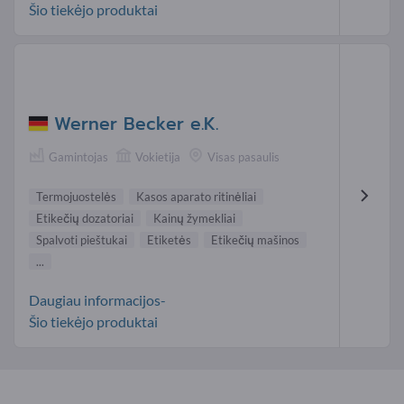
Šio tiekėjo produktai
Werner Becker e.K.
Gamintojas
Vokietija
Visas pasaulis
Termojuostelės
Kasos aparato ritinėliai
Etikečių dozatoriai
Kainų žymekliai
Spalvoti pieštukai
Etiketės
Etikečių mašinos
...
Daugiau informacijos-
Šio tiekėjo produktai