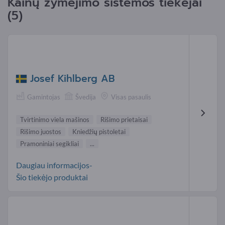
Kainų žymėjimo sistemos tiekėjai
(5)
Josef Kihlberg AB
Gamintojas
Švedija
Visas pasaulis
Tvirtinimo viela mašinos
Rišimo prietaisai
Rišimo juostos
Kniedžių pistoletai
Pramoniniai segikliai
...
Daugiau informacijos-
Šio tiekėjo produktai