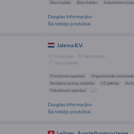
Biuro baldai
Biuro kėdes
Sulankstomi stala
Daugiau informacijos-
Šio tiekėjo produktai
Jalema B.V.
Gamintojas
Nyderlandai
Visas pasaulis
Pristatymo aplankai
Organizacinės priemonė
Rentgeno juostų maišeliai
CD įdėklai
Arch
Pakabinami aplankai
...
Daugiau informacijos-
Šio tiekėjo produktai
Leitner_ Ausstellungssysteme