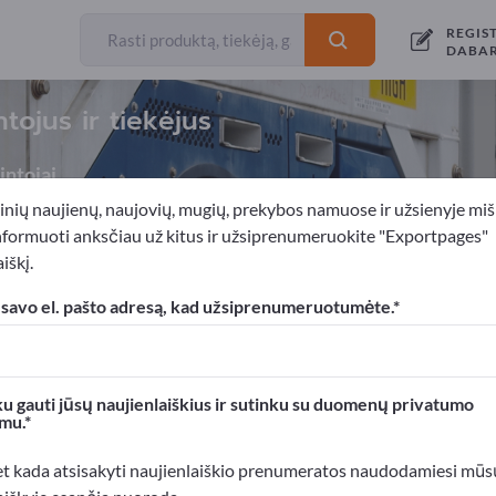
REGIS
DABA
tojus ir tiekėjus
ntojai
inių naujienų, naujovių, mugių, prekybos namuose ir užsienyje miš
nformuoti anksčiau už kitus ir užsiprenumeruokite "Exportpages"
iškį.
Biuro įranga
 savo el. pašto adresą, kad užsiprenumeruotumėte.
xportpages!
rslo kontaktai >> pradėkite čia
u gauti jūsų naujienlaiškius ir sutinku su duomenų privatumo
mu.
roduktus Exportpages svetainėje.
mumą >> publikuokite čia
et kada atsisakyti naujienlaiškio prenumeratos naudodamiesi mūs