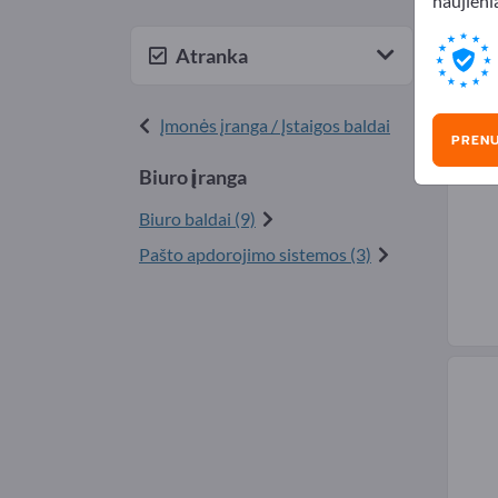
naujienl
Biur
Atranka
Įmonės įranga / Įstaigos baldai
PREN
Biuro įranga
Biuro baldai (9)
Pašto apdorojimo sistemos (3)