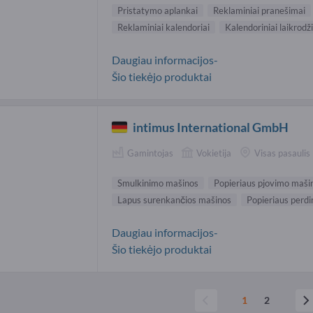
Pristatymo aplankai
Reklaminiai pranešimai
Reklaminiai kalendoriai
Kalendoriniai laikrodži
Daugiau informacijos-
Šio tiekėjo produktai
intimus International GmbH
Gamintojas
Vokietija
Visas pasaulis
Smulkinimo mašinos
Popieriaus pjovimo maši
Lapus surenkančios mašinos
Popieriaus perd
Daugiau informacijos-
Šio tiekėjo produktai
1
2