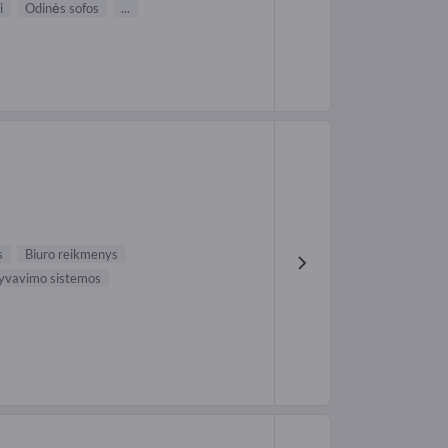
i
Odinės sofos
...
s
Biuro reikmenys
yvavimo sistemos