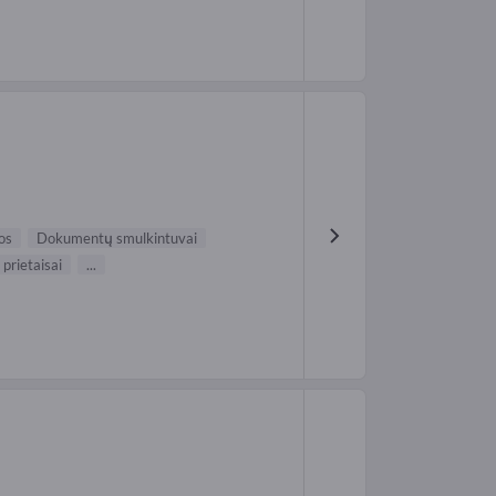
os
Dokumentų smulkintuvai
 prietaisai
...