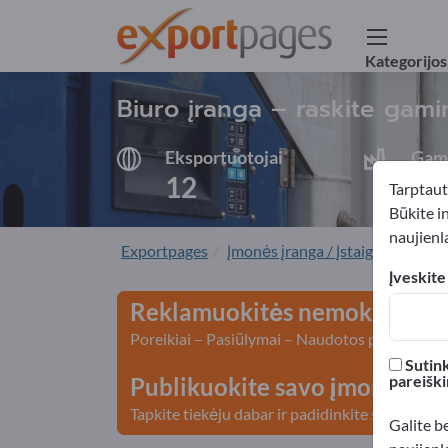
Kategorijos
Biuro įranga – raskite gamin
Eksportuotojai
Gami
12
12
Tarptaut
Būkite i
naujienla
Exportpages
Įmonės įranga / Įstaigos baldai
Įveskite
Reklamuokitės nemokamai E
Poreikiai – Pasiūlymai – Naudotos prekės – Ve
Sutink
pareiški
Publikuokite savo įmonę ir p
Tapkite tiekėju dabar ir padidinkite savo žino
Galite b