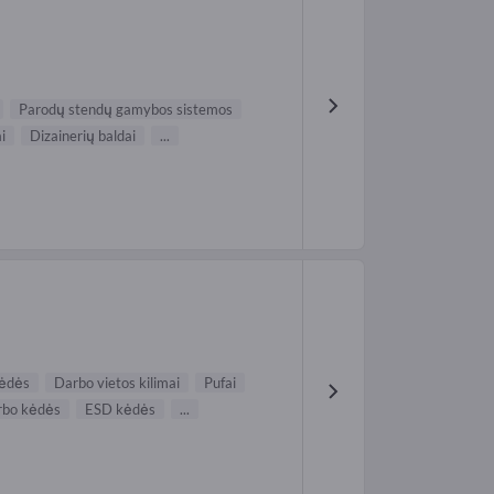
Parodų stendų gamybos sistemos
i
Dizainerių baldai
...
kėdės
Darbo vietos kilimai
Pufai
rbo kėdės
ESD kėdės
...