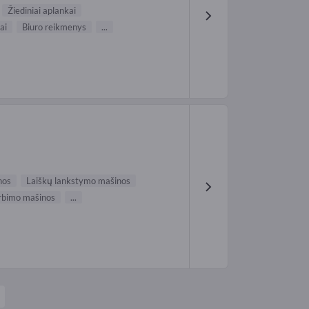
Žiediniai aplankai
ai
Biuro reikmenys
...
nos
Laiškų lankstymo mašinos
irbimo mašinos
...