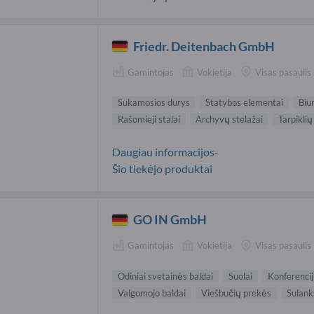
Friedr. Deitenbach GmbH
Gamintojas
Vokietija
Visas pasaulis
Sukamosios durys
Statybos elementai
Biu
Rašomieji stalai
Archyvų stelažai
Tarpikli
Daugiau informacijos-
Šio tiekėjo produktai
GO IN GmbH
Gamintojas
Vokietija
Visas pasaulis
Odiniai svetainės baldai
Suolai
Konferencij
Valgomojo baldai
Viešbučių prekės
Sulank