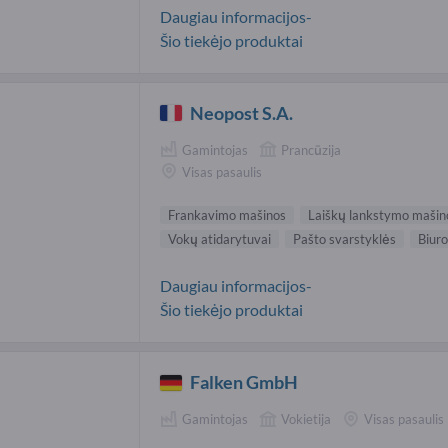
Daugiau informacijos-
Šio tiekėjo produktai
Neopost S.A.
Gamintojas
Prancūzija
Visas pasaulis
Frankavimo mašinos
Laiškų lankstymo mašin
Vokų atidarytuvai
Pašto svarstyklės
Biuro
Daugiau informacijos-
Šio tiekėjo produktai
Falken GmbH
Gamintojas
Vokietija
Visas pasaulis