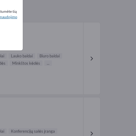
ktumėte šią
naudojimo
lai
Lauko baldai
Biuro baldai
dės
Minkštos kėdės
...
lai
Konferencijų salės įranga