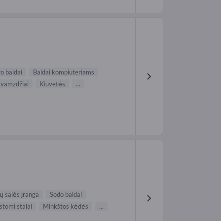
ro baldai
Baldai kompiuteriams
ų vamzdžiai
Kiuvetės
...
ų salės įranga
Sodo baldai
stomi stalai
Minkštos kėdės
...