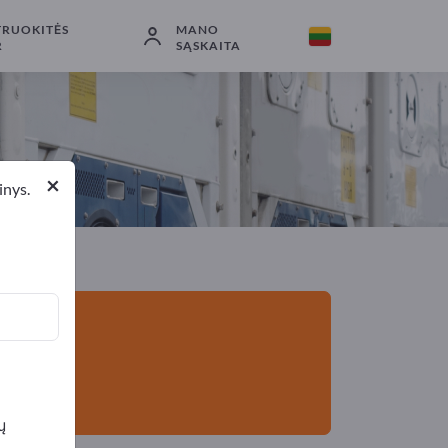
TRUOKITĖS
MANO
Eksportuotojai
12
Gamintojai
12
R
SĄSKAITA
×
inys.
ų