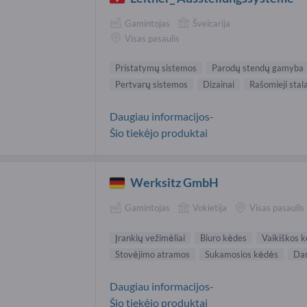
Gamintojas
Šveicarija
Visas pasaulis
Pristatymų sistemos
Parodų stendų gamyba
Pertvarų sistemos
Dizainai
Rašomieji stala
Daugiau informacijos-
Šio tiekėjo produktai
Werksitz GmbH
Gamintojas
Vokietija
Visas pasaulis
Įrankių vežimėliai
Biuro kėdes
Vaikiškos 
Stovėjimo atramos
Sukamosios kėdės
Da
Daugiau informacijos-
Šio tiekėjo produktai