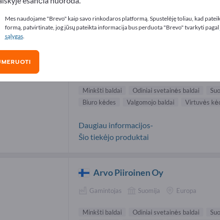
aiškyje esančia nuoroda.
o įranga tiekėjai (12)
Mes naudojame "Brevo" kaip savo rinkodaros platformą. Spustelėję toliau, kad patei
formą, patvirtinate, jog jūsų pateikta informacija bus perduota "Brevo" tvarkyti pagal
sąlygas
.
Antares a.s.
UMERUOTI
Gamintojas
Čekija
Visas pasaulis
Minkšti baldai
Odiniai svetainės baldai
Suo
Biuro kėdes
Valgomojo baldai
Virtuvės kė
Daugiau informacijos-
Šio tiekėjo produktai
Arvo Piiroinen Oy
Gamintojas
Suomija
Europa
Minkšti baldai
Odiniai svetainės baldai
Suo