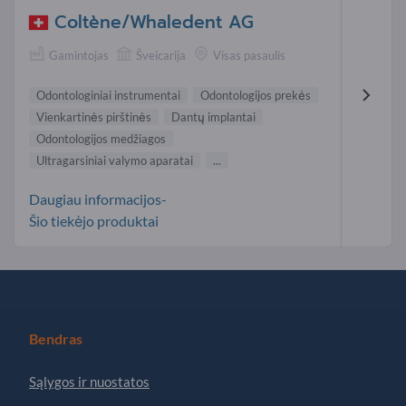
Coltène/Whaledent AG
Gamintojas
Šveicarija
Visas pasaulis
Odontologiniai instrumentai
Odontologijos prekės
Vienkartinės pirštinės
Dantų implantai
Odontologijos medžiagos
Ultragarsiniai valymo aparatai
...
Daugiau informacijos-
Šio tiekėjo produktai
Bendras
Sąlygos ir nuostatos