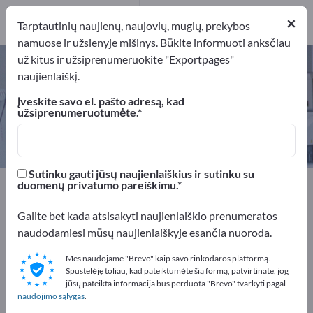
Gamintojai
6
×
Tarptautinių naujienų, naujovių, mugių, prekybos
namuose ir užsienyje mišinys. Būkite informuoti anksčiau
už kitus ir užsiprenumeruokite "Exportpages"
Odontologiniai instrumentai –
naujienlaiškį.
raskite gamintojus ir tiekėjus
Įveskite savo el. pašto adresą, kad
užsiprenumeruotumėte.
Eksportuotojai
Gamintojai
6
6
Sutinku gauti jūsų naujienlaiškius ir sutinku su
Exportpages
Medicina ir laboratorinė technika
duomenų privatumo pareiškimu.
Odontologijos prekės
Odontologiniai instrumentai
Galite bet kada atsisakyti naujienlaiškio prenumeratos
naudodamiesi mūsų naujienlaiškyje esančia nuoroda.
Reklamuokitės nemokamai
Exportpages!
Mes naudojame "Brevo" kaip savo rinkodaros platformą.
Spustelėję toliau, kad pateiktumėte šią formą, patvirtinate, jog
Poreikiai – Pasiūlymai – Naudotos prekės – Verslo
jūsų pateikta informacija bus perduota "Brevo" tvarkyti pagal
naudojimo sąlygas
.
kontaktai >> pradėkite čia