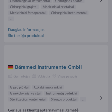
Odontologiniai instrumentai
Chirurginės adatos
Chirurginiai grąžtai
Medicininiai prietaisai
Medicininiai fotoaparatai
Chirurginiai instrumentai
...
Daugiau informacijos-
Šio tiekėjo produktai
Bäramed Instrumente GmbH
Gamintojas
Vokietija
Visas pasaulis
Gipso pjūklai
Užkabinimo įrankiai
Ginekologiniai vaistai
Instrumentų padėklai
Sterilizacijos konteineriai
Slaugos produktai
...
Geriausias klientų aptarnavimasIlgametė