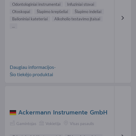
Odontologiniai instrumentai
Infuziniai stovai
Otoskopai
Šlapimo krepšeliai
Šlapimo indeliai
Balioniniai kateteriai
Alkoholio testavimo įtaisai
...
Daugiau informacijos-
Šio tiekėjo produktai
Ackermann Instrumente GmbH
Gamintojas
Vokietija
Visas pasaulis