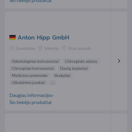
Šio tiekėjo produktai
Anton Hipp GmbH
Gamintojas
Vokietija
Visas pasaulis
Odontologiniai instrumentai
Chirurginės adatos
Chirurginiai instrumentai
Dantų implantai
Medicinos priemonės
Skalpeliai
Užkabinimo įrankiai
...
Daugiau informacijos-
Šio tiekėjo produktai