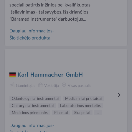
speciali patirtis ir žinios bei kvalifikuotas
išsilavinimas - tai savybės, išskiriančios
"Bäramed Instrumente" darbuotojus...
Daugiau informacijos-
Šio tiekėjo produktai
Karl Hammacher GmbH
Gamintojas
Vokietija
Visas pasaulis
Odontologiniai instrumentai
Medicininiai prietaisai
Chirurginiai instrumentai
Laboratorinės mentelės
Medicinos priemonės
Pincetai
Skalpeliai
...
Daugiau informacijos-