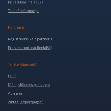
Privatumas ir slapukai
Teisinė informacija
Partneris
Registruokis kaip partneris
Prenumeruoti naujienlaiškį
Turite klausimų?
DUK
Mūsų siūlomos paslaugos
Apie mus
Žinutė „Exportpages“