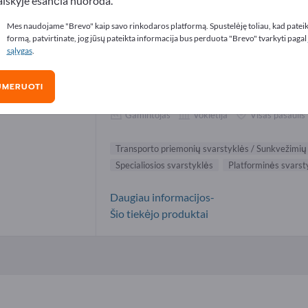
aiškyje esančia nuoroda.
nsporto priemonių svarstyklės / Sunkve
Mes naudojame "Brevo" kaip savo rinkodaros platformą. Spustelėję toliau, kad patei
formą, patvirtinate, jog jūsų pateikta informacija bus perduota "Brevo" tvarkyti pagal
sąlygas
.
UMERUOTI
Pfister Waagen Bilanciai GmbH
Gamintojas
Vokietija
Visas pasaulis
Transporto priemonių svarstyklės / Sunkvežimių
Specialiosios svarstyklės
Platforminės svarst
Daugiau informacijos-
Šio tiekėjo produktai