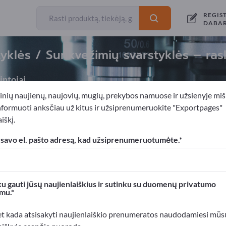
REGIS
DABA
yklės / Sunkvežimių svarstyklės – rask
ntojai
inių naujienų, naujovių, mugių, prekybos namuose ir užsienyje miš
nformuoti anksčiau už kitus ir užsiprenumeruokite "Exportpages"
iškį.
a
Svėrimo technika
Pramoninės svarstyklės
Transporto pri
 savo el. pašto adresą, kad užsiprenumeruotumėte.
xportpages!
rslo kontaktai >> pradėkite čia
u gauti jūsų naujienlaiškius ir sutinku su duomenų privatumo
mu.
roduktus Exportpages svetainėje.
mumą >> publikuokite čia
et kada atsisakyti naujienlaiškio prenumeratos naudodamiesi mūs