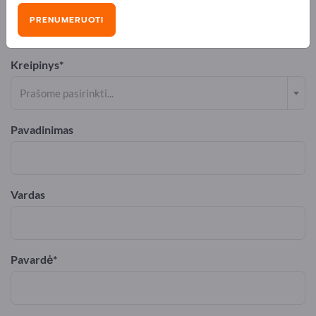
PRENUMERUOTI
Kreipinys
Prašome pasirinkti...
Pavadinimas
Vardas
Pavardė