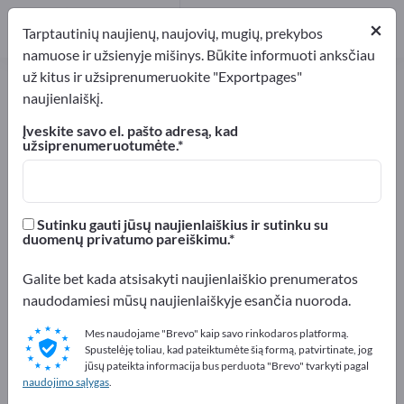
×
Tarptautinių naujienų, naujovių, mugių, prekybos
namuose ir užsienyje mišinys. Būkite informuoti anksčiau
už kitus ir užsiprenumeruokite "Exportpages"
naujienlaiškį.
Prisijunkite prie
Įveskite savo el. pašto adresą, kad
„Exportpages“ ir tapkite
užsiprenumeruotumėte.
pasaulinės tiekėjų ir
pirkėjų prekyvietės dalimi.
Sutinku gauti jūsų naujienlaiškius ir sutinku su
duomenų privatumo pareiškimu.
Ženkite pirmą žingsnį link naujų tarptautinio verslo
Galite bet kada atsisakyti naujienlaiškio prenumeratos
galimybių. Užbaikite registraciją ir tapkite pasaulinės
naudodamiesi mūsų naujienlaiškyje esančia nuoroda.
tiekėjų ir pirkėjų prekyvietės dalimi.
Mes naudojame "Brevo" kaip savo rinkodaros platformą.
Jau turite „Exportpages“ paskyrą? Prisijunkite
čia.
Spustelėję toliau, kad pateiktumėte šią formą, patvirtinate, jog
jūsų pateikta informacija bus perduota "Brevo" tvarkyti pagal
naudojimo sąlygas
.
įmonės pavadinimas