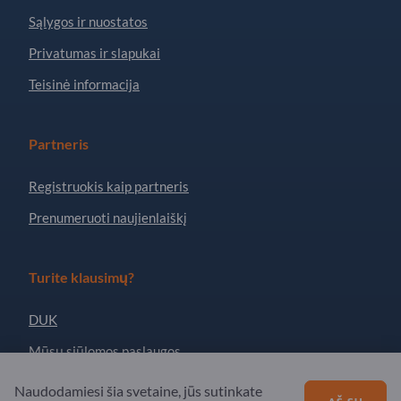
Sąlygos ir nuostatos
Privatumas ir slapukai
Teisinė informacija
Partneris
Registruokis kaip partneris
Prenumeruoti naujienlaiškį
Turite klausimų?
DUK
Mūsų siūlomos paslaugos
Apie mus
Naudodamiesi šia svetaine, jūs sutinkate