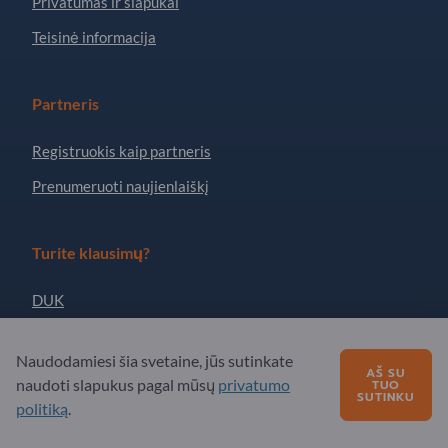
Privatumas ir slapukai
Teisinė informacija
Partneris
Registruokis kaip partneris
Prenumeruoti naujienlaiškį
Turite klausimų?
DUK
Mūsų siūlomos paslaugos
Naudodamiesi šia svetaine, jūs sutinkate
Apie mus
AŠ SU
naudoti slapukus pagal mūsų
privatumo
TUO
SUTINKU
Žinutė „Exportpages“
politiką
.