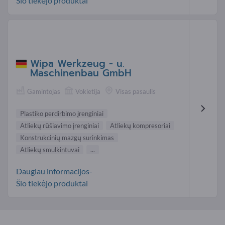
Šio tiekėjo produktai
Wipa Werkzeug - u.
Maschinenbau GmbH
Gamintojas
Vokietija
Visas pasaulis
Plastiko perdirbimo įrenginiai
Atliekų rūšiavimo įrenginiai
Atliekų kompresoriai
Konstrukcinių mazgų surinkimas
Atliekų smulkintuvai
...
Daugiau informacijos-
Šio tiekėjo produktai