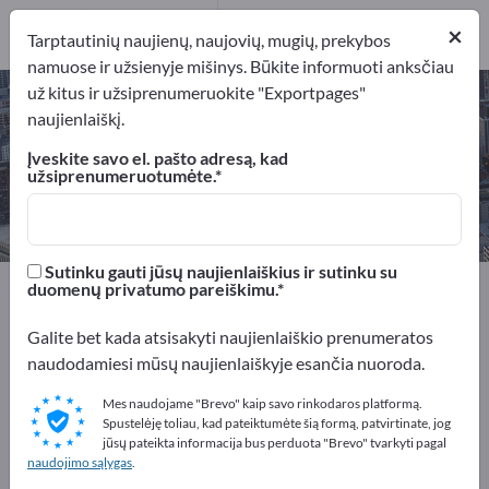
Gamintojai
2
×
Tarptautinių naujienų, naujovių, mugių, prekybos
namuose ir užsienyje mišinys. Būkite informuoti anksčiau
už kitus ir užsiprenumeruokite "Exportpages"
Plastiko perdirbimo įrenginiai –
naujienlaiškį.
raskite gamintojus ir tiekėjus
Įveskite savo el. pašto adresą, kad
užsiprenumeruotumėte.
Eksportuotojai
Gamintojai
2
2
Sutinku gauti jūsų naujienlaiškius ir sutinku su
Exportpages
Paslaugos
duomenų privatumo pareiškimu.
Utilizavimas ir antrinės žaliavos
Galite bet kada atsisakyti naujienlaiškio prenumeratos
Plastiko perdirbimo įrenginiai
naudodamiesi mūsų naujienlaiškyje esančia nuoroda.
Reklamuokitės nemokamai
Mes naudojame "Brevo" kaip savo rinkodaros platformą.
Spustelėję toliau, kad pateiktumėte šią formą, patvirtinate, jog
Exportpages!
jūsų pateikta informacija bus perduota "Brevo" tvarkyti pagal
naudojimo sąlygas
.
Poreikiai – Pasiūlymai – Naudotos prekės – Verslo