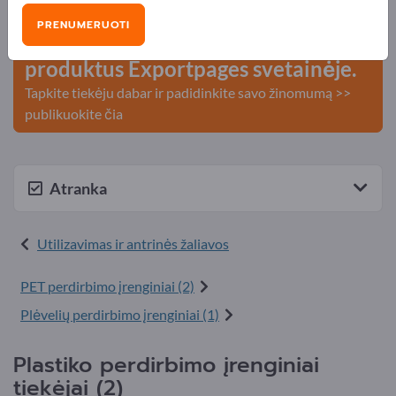
kontaktai >> pradėkite čia
PRENUMERUOTI
Publikuokite savo įmonę ir
produktus Exportpages svetainėje.
Tapkite tiekėju dabar ir padidinkite savo žinomumą >>
publikuokite čia
Atranka
Utilizavimas ir antrinės žaliavos
PET perdirbimo įrenginiai (2)
Plėvelių perdirbimo įrenginiai (1)
Plastiko perdirbimo įrenginiai
tiekėjai (2)