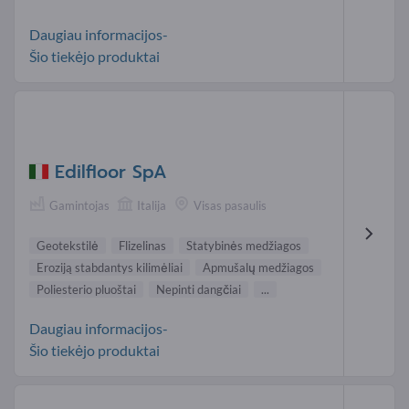
Daugiau informacijos-
Šio tiekėjo produktai
Edilfloor SpA
Gamintojas
Italija
Visas pasaulis
Geotekstilė
Flizelinas
Statybinės medžiagos
Eroziją stabdantys kilimėliai
Apmušalų medžiagos
Poliesterio pluoštai
Nepinti dangčiai
...
Daugiau informacijos-
Šio tiekėjo produktai