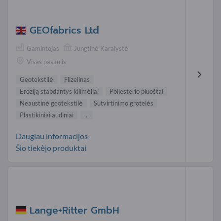
GEOfabrics Ltd
Gamintojas
Jungtinė Karalystė
Visas pasaulis
Geotekstilė
Flizelinas
Eroziją stabdantys kilimėliai
Poliesterio pluoštai
Neaustinė geotekstilė
Sutvirtinimo grotelės
Plastikiniai audiniai
...
Daugiau informacijos-
Šio tiekėjo produktai
Lange+Ritter GmbH