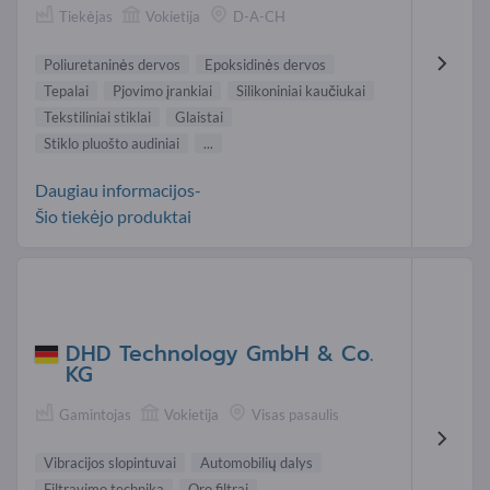
Tiekėjas
Vokietija
D-A-CH
Poliuretaninės dervos
Epoksidinės dervos
Tepalai
Pjovimo įrankiai
Silikoniniai kaučiukai
Tekstiliniai stiklai
Glaistai
Stiklo pluošto audiniai
...
Daugiau informacijos-
Šio tiekėjo produktai
DHD Technology GmbH & Co.
KG
Gamintojas
Vokietija
Visas pasaulis
Vibracijos slopintuvai
Automobilių dalys
Filtravimo technika
Oro filtrai