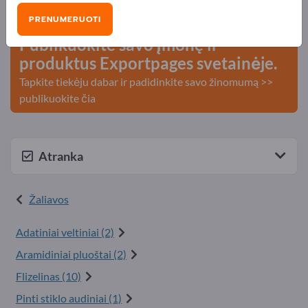
kontaktai >> pradėkite čia
PRENUMERUOTI
Publikuokite savo įmonę ir
produktus Exportpages svetainėje.
Tapkite tiekėju dabar ir padidinkite savo žinomumą >>
publikuokite čia
Atranka
Žaliavos
Adatiniai veltiniai (2)
Aramidiniai pluoštai (2)
Flizelinas (10)
Pinti stiklo audiniai (1)