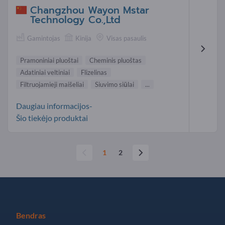
Changzhou Wayon Mstar
Technology Co.,Ltd
Gamintojas
Kinija
Visas pasaulis
Pramoniniai pluoštai
Cheminis pluoštas
Adatiniai veltiniai
Flizelinas
Filtruojamieji maišeliai
Siuvimo siūlai
...
Daugiau informacijos-
Šio tiekėjo produktai
1
2
Bendras