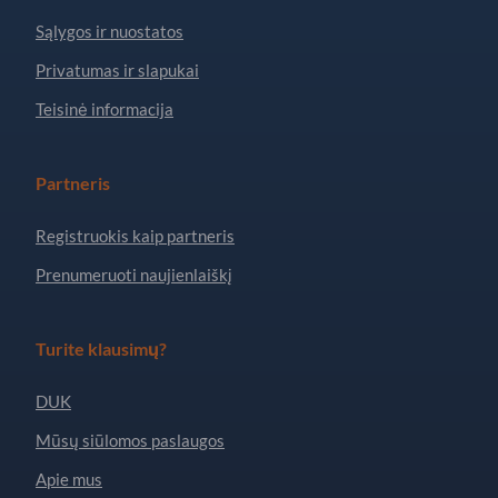
Sąlygos ir nuostatos
Privatumas ir slapukai
Teisinė informacija
Partneris
Registruokis kaip partneris
Prenumeruoti naujienlaiškį
Turite klausimų?
DUK
Mūsų siūlomos paslaugos
Apie mus