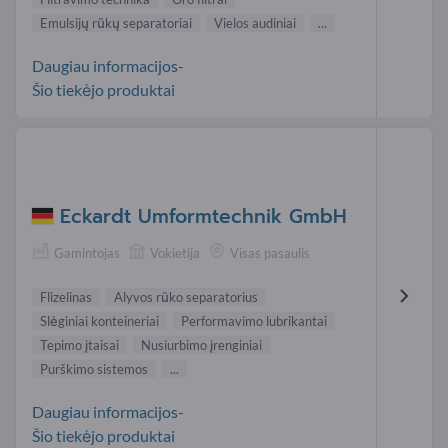
Emulsijų rūkų separatoriai
Vielos audiniai
...
Daugiau informacijos-
Šio tiekėjo produktai
Eckardt Umformtechnik GmbH
Gamintojas
Vokietija
Visas pasaulis
Flizelinas
Alyvos rūko separatorius
Slėginiai konteineriai
Performavimo lubrikantai
Tepimo įtaisai
Nusiurbimo įrenginiai
Purškimo sistemos
...
Daugiau informacijos-
Šio tiekėjo produktai