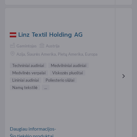
Linz Textil Holding AG
Gamintojas
Austrija
Azija, Šiaurės Amerika, Pietų Amerika, Europa
Techniniai audiniai
Medvilniniai audiniai
Medvilnės verpalai
Viskozės pluoštai
Lininiai audiniai
Poliesterio siūlai
Namų tekstilė
...
Daugiau informacijos-
Šio tiekėjo produktai