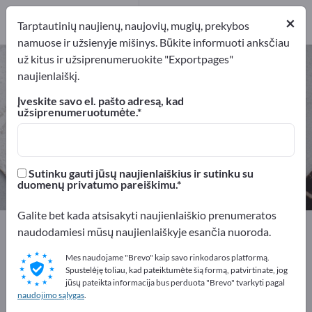
Platintojai
1
×
Tarptautinių naujienų, naujovių, mugių, prekybos
namuose ir užsienyje mišinys. Būkite informuoti anksčiau
už kitus ir užsiprenumeruokite "Exportpages"
Techniniai audiniai – raskite
naujienlaiškį.
gamintojus ir tiekėjus
Įveskite savo el. pašto adresą, kad
užsiprenumeruotumėte.
Eksportuotojai
Gamintojai
14
13
Platintojai
Sutinku gauti jūsų naujienlaiškius ir sutinku su
1
duomenų privatumo pareiškimu.
Galite bet kada atsisakyti naujienlaiškio prenumeratos
Exportpages
Žaliavos
Techniniai audiniai
naudodamiesi mūsų naujienlaiškyje esančia nuoroda.
Mes naudojame "Brevo" kaip savo rinkodaros platformą.
Reklamuokitės nemokamai
Spustelėję toliau, kad pateiktumėte šią formą, patvirtinate, jog
jūsų pateikta informacija bus perduota "Brevo" tvarkyti pagal
Exportpages!
naudojimo sąlygas
.
Poreikiai – Pasiūlymai – Naudotos prekės – Verslo