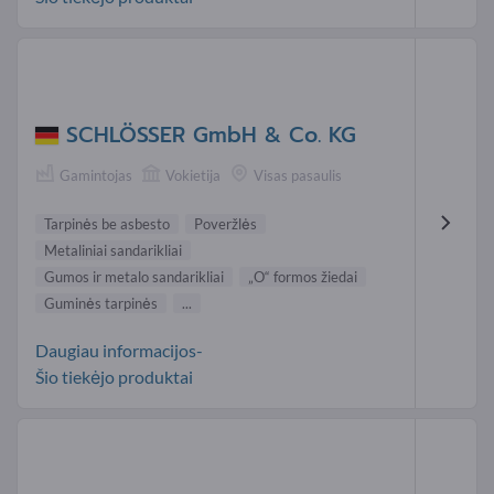
SCHLÖSSER GmbH & Co. KG
Gamintojas
Vokietija
Visas pasaulis
Tarpinės be asbesto
Poveržlės
Metaliniai sandarikliai
Gumos ir metalo sandarikliai
„O“ formos žiedai
Guminės tarpinės
...
Daugiau informacijos-
Šio tiekėjo produktai