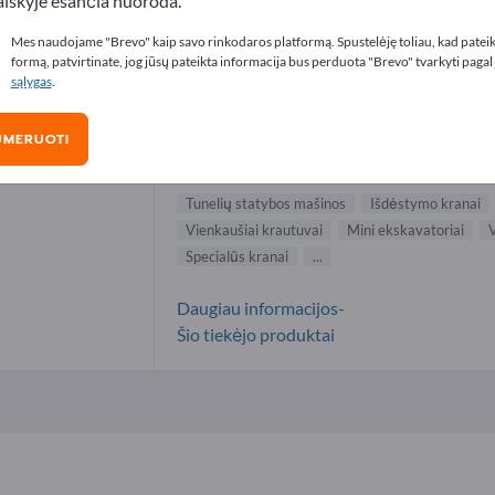
aiškyje esančia nuoroda.
lių statybos mašinos tiekėjai (1)
Mes naudojame "Brevo" kaip savo rinkodaros platformą. Spustelėję toliau, kad patei
formą, patvirtinate, jog jūsų pateikta informacija bus perduota "Brevo" tvarkyti pagal
sąlygas
.
Zeppelin Baumaschinen GmbH
UMERUOTI
Gamintojas
Vokietija
Visas pasaulis
Tunelių statybos mašinos
Išdėstymo kranai
Vienkaušiai krautuvai
Mini ekskavatoriai
V
Specialūs kranai
...
Daugiau informacijos-
Šio tiekėjo produktai