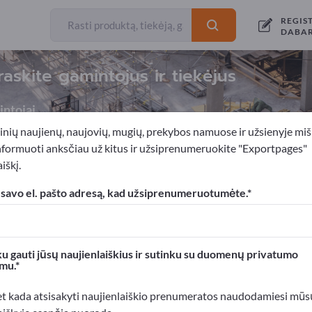
REGIS
DABA
askite gamintojus ir tiekėjus
ntojai
inių naujienų, naujovių, mugių, prekybos namuose ir užsienyje miš
nformuoti anksčiau už kitus ir užsiprenumeruokite "Exportpages"
iškį.
lių statybos mašinos
 savo el. pašto adresą, kad užsiprenumeruotumėte.
xportpages!
rslo kontaktai >> pradėkite čia
u gauti jūsų naujienlaiškius ir sutinku su duomenų privatumo
mu.
roduktus Exportpages svetainėje.
mumą >> publikuokite čia
et kada atsisakyti naujienlaiškio prenumeratos naudodamiesi mūs