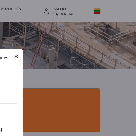
TRUOKITĖS
MANO
Eksportuotojai
1
Gamintojai
1
R
SĄSKAITA
×
inys.
ų