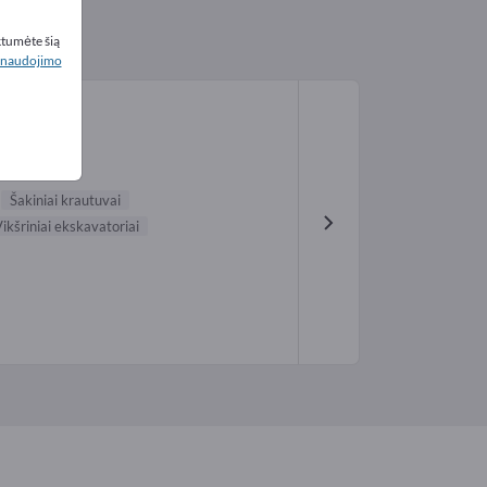
ktumėte šią
naudojimo
Šakiniai krautuvai
ikšriniai ekskavatoriai