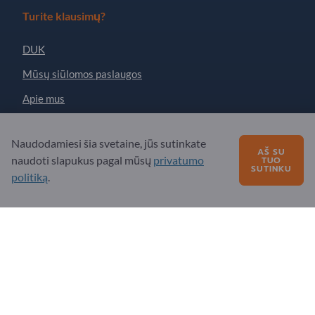
Turite klausimų?
DUK
Mūsų siūlomos paslaugos
Apie mus
Žinutė „Exportpages“
Naudodamiesi šia svetaine, jūs sutinkate
AŠ SU
naudoti slapukus pagal mūsų
privatumo
TUO
SUTINKU
Exportpages International Network
politiką
.
Exportpages International GmbH
Becker-Göring-Straße 15
76307 Karlsbad
Germany