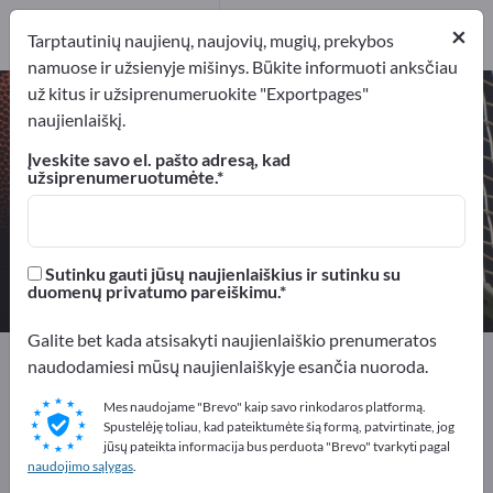
Gamintojai
2
×
Tarptautinių naujienų, naujovių, mugių, prekybos
Platintojai
1
namuose ir užsienyje mišinys. Būkite informuoti anksčiau
už kitus ir užsiprenumeruokite "Exportpages"
Futbolo vartai – raskite gamintojus
naujienlaiškį.
ir tiekėjus
Įveskite savo el. pašto adresą, kad
užsiprenumeruotumėte.
Eksportuotojai
Gamintojai
3
2
Platintojai
Sutinku gauti jūsų naujienlaiškius ir sutinku su
1
duomenų privatumo pareiškimu.
Galite bet kada atsisakyti naujienlaiškio prenumeratos
Exportpages
Sportas ir laisvalaikis
Sporto prekės
naudodamiesi mūsų naujienlaiškyje esančia nuoroda.
Futbolo vartai
Mes naudojame "Brevo" kaip savo rinkodaros platformą.
Spustelėję toliau, kad pateiktumėte šią formą, patvirtinate, jog
Reklamuokitės nemokamai
jūsų pateikta informacija bus perduota "Brevo" tvarkyti pagal
naudojimo sąlygas
.
Exportpages!