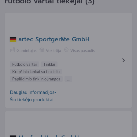
Futbolo vartai tiekėjai (3)
artec Sportgeräte GmbH
Gamintojas
Vokietija
Visas pasaulis
Futbolo vartai
Tinklai
Krepšinio lankai su tinkleliu
Paplūdimio tinklinio įrangos
...
Daugiau informacijos-
Šio tiekėjo produktai