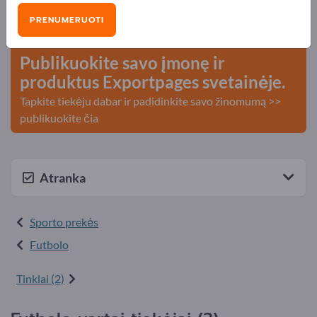
Poreikiai – Pasiūlymai – Naudotos prekės – Verslo
PRENUMERUOTI
kontaktai >> pradėkite čia
Publikuokite savo įmonę ir
produktus Exportpages svetainėje.
Tapkite tiekėju dabar ir padidinkite savo žinomumą >>
publikuokite čia
Atranka
Sporto prekės
Futbolo
Tinklai (2)