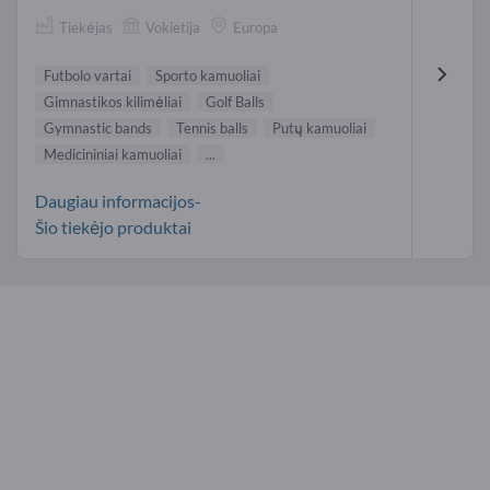
Tiekėjas
Vokietija
Europa
Futbolo vartai
Sporto kamuoliai
Gimnastikos kilimėliai
Golf Balls
Gymnastic bands
Tennis balls
Putų kamuoliai
Medicininiai kamuoliai
...
Daugiau informacijos-
Šio tiekėjo produktai