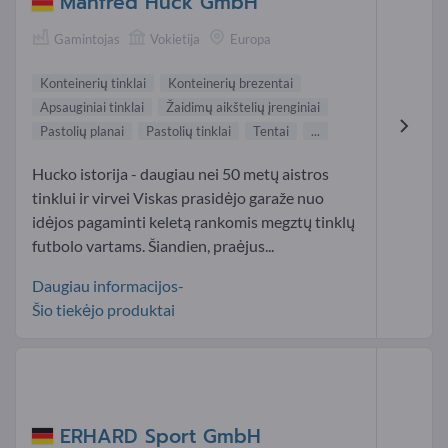
Manfred Huck GmbH
Gamintojas
Vokietija
Europa
Konteinerių tinklai
Konteinerių brezentai
Apsauginiai tinklai
Žaidimų aikštelių įrenginiai
Pastolių planai
Pastolių tinklai
Tentai
...
Hucko istorija - daugiau nei 50 metų aistros
tinklui ir virvei Viskas prasidėjo garaže nuo
idėjos pagaminti keletą rankomis megztų tinklų
futbolo vartams. Šiandien, praėjus...
Daugiau informacijos-
Šio tiekėjo produktai
ERHARD Sport GmbH