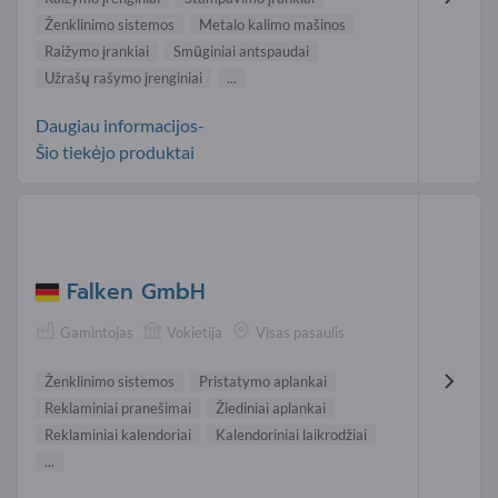
Ženklinimo sistemos
Metalo kalimo mašinos
Raižymo įrankiai
Smūginiai antspaudai
Užrašų rašymo įrenginiai
...
Daugiau informacijos-
Šio tiekėjo produktai
Falken GmbH
Gamintojas
Vokietija
Visas pasaulis
Ženklinimo sistemos
Pristatymo aplankai
Reklaminiai pranešimai
Žiediniai aplankai
Reklaminiai kalendoriai
Kalendoriniai laikrodžiai
...