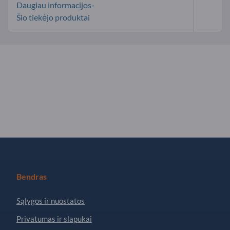
Daugiau informacijos-
Šio tiekėjo produktai
Bendras
Sąlygos ir nuostatos
Privatumas ir slapukai