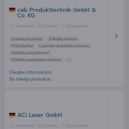
cab Produkttechnik GmbH &
Co. KG
Gamintojas
Vokietija
Visas pasaulis
Etikečių dozatoriai
Etikečių mašinos
PCB laikikliai
Lazerinės ženklinimo sistemos
Etikečių spausdintuvai
Etikečių spausdinimo mašinos
...
Daugiau informacijos-
Šio tiekėjo produktai
ACI Laser GmbH
Gamintojas
Vokietija
Visas pasaulis