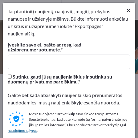
4
×
Gamintojai
4
Tarptautinių naujienų, naujovių, mugių, prekybos
namuose ir užsienyje mišinys. Būkite informuoti anksčiau
už kitus ir užsiprenumeruokite "Exportpages"
Ženklinimo sistemos – raskite
naujienlaiškį.
gamintojus ir tiekėjus
Įveskite savo el. pašto adresą, kad
užsiprenumeruotumėte.
Eksportuotojai
Gamintojai
4
4
Sutinku gauti jūsų naujienlaiškius ir sutinku su
Exportpages
Biuro reikmenys
Biuro prietaisai
duomenų privatumo pareiškimu.
Ženklinimo sistemos
Galite bet kada atsisakyti naujienlaiškio prenumeratos
naudodamiesi mūsų naujienlaiškyje esančia nuoroda.
Reklamuokitės nemokamai
Exportpages!
Mes naudojame "Brevo" kaip savo rinkodaros platformą.
Spustelėję toliau, kad pateiktumėte šią formą, patvirtinate, jog
Poreikiai – Pasiūlymai – Naudotos prekės – Verslo
jūsų pateikta informacija bus perduota "Brevo" tvarkyti pagal
naudojimo sąlygas
.
kontaktai >> pradėkite čia