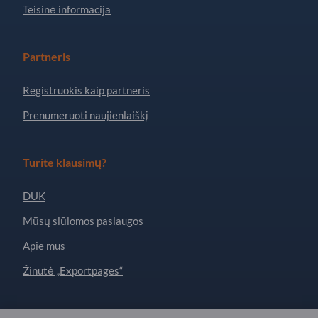
Teisinė informacija
Partneris
Registruokis kaip partneris
Prenumeruoti naujienlaiškį
Turite klausimų?
DUK
Mūsų siūlomos paslaugos
Apie mus
Žinutė „Exportpages“