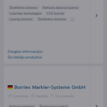
Ženklinimo sistemos
Kietosios būsenos lazeriai
Lazerinės technologijos
CO2 lazeriai
Lazerių sistemos
Ženklinimo sistemos
...
Daugiau informacijos-
Šio tiekėjo produktai
Borries Markier-Systeme GmbH
Gamintojas
Vokietija
Visas pasaulis
Raižymo įrenginiai
Štampavimo įrankiai