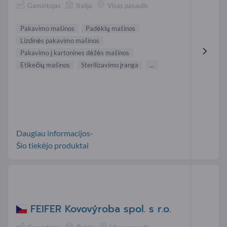
Gamintojas
Italija
Visas pasaulis
Pakavimo mašinos
Padėklų mašinos
Lizdinės pakavimo mašinos
Pakavimo į kartonines dėžės mašinos
Etikečių mašinos
Sterilizavimo įranga
...
Daugiau informacijos-
Šio tiekėjo produktai
FEIFER Kovovýroba spol. s r.o.