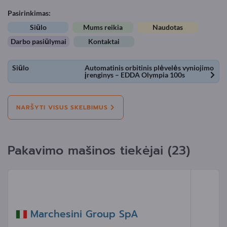
Pasirinkimas:
Siūlo
Mums reikia
Naudotas
Darbo pasiūlymai
Kontaktai
Siūlo
Automatinis orbitinis plėvelės vyniojimo
įrenginys – EDDA Olympia 100s
NARŠYTI VISUS SKELBIMUS
Pakavimo mašinos tiekėjai (23)
Marchesini Group SpA