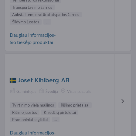
Temperatūros reguliatoriai
Transportavimo žarnos
Aukštai temperatūrai atsparios žarnos
Šildymo juostos
...
Daugiau informacijos-
Šio tiekėjo produktai
Josef Kihlberg AB
Gamintojas
Švedija
Visas pasaulis
Tvirtinimo viela mašinos
Rišimo prietaisai
Rišimo juostos
Kniedžių pistoletai
Pramoniniai segikliai
...
Daugiau informacijos-