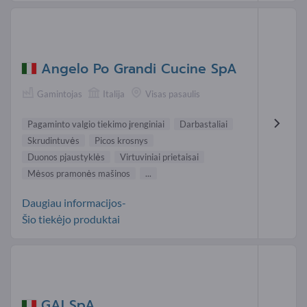
Angelo Po Grandi Cucine SpA
Gamintojas
Italija
Visas pasaulis
Pagaminto valgio tiekimo įrenginiai
Darbastaliai
Skrudintuvės
Picos krosnys
Duonos pjaustyklės
Virtuviniai prietaisai
Mėsos pramonės mašinos
...
Daugiau informacijos-
Šio tiekėjo produktai
GAI SpA