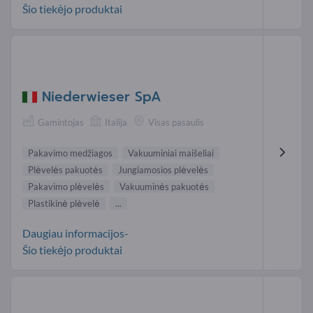
Šio tiekėjo produktai
Niederwieser SpA
Gamintojas
Italija
Visas pasaulis
Pakavimo medžiagos
Vakuuminiai maišeliai
Plėvelės pakuotės
Jungiamosios plėvelės
Pakavimo plėvelės
Vakuuminės pakuotės
Plastikinė plėvelė
...
Daugiau informacijos-
Šio tiekėjo produktai