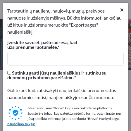
23
×
Gamintojai
23
Tarptautinių naujienų, naujovių, mugių, prekybos
namuose ir užsienyje mišinys. Būkite informuoti anksčiau
už kitus ir užsiprenumeruokite "Exportpages"
Pakavimo mašinos – raskite
naujienlaiškį.
gamintojus ir tiekėjus
Įveskite savo el. pašto adresą, kad
užsiprenumeruotumėte.
Eksportuotojai
Gamintojai
23
23
Sutinku gauti jūsų naujienlaiškius ir sutinku su
Exportpages
Mašinos ir augalai
Pakavimo mašinos
duomenų privatumo pareiškimu.
Galite bet kada atsisakyti naujienlaiškio prenumeratos
Reklamuokitės nemokamai
naudodamiesi mūsų naujienlaiškyje esančia nuoroda.
Exportpages!
Mes naudojame "Brevo" kaip savo rinkodaros platformą.
Poreikiai – Pasiūlymai – Naudotos prekės – Verslo
Spustelėję toliau, kad pateiktumėte šią formą, patvirtinate, jog
kontaktai >> pradėkite čia
jūsų pateikta informacija bus perduota "Brevo" tvarkyti pagal
naudojimo sąlygas
.