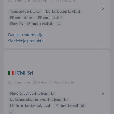
Gamintojas
Čekija
Visas pasaulis
Transporto prietaisai
Lipnios juostos laikikliai
Rišimo mašinos
Rišimo prietaisai
Plėvelės mažinimo prietaisai
...
Daugiau informacijos-
Šio tiekėjo produktai
ICMI Srl
Gamintojas
Italija
Visas pasaulis
Plėvelės aptraukimo įrenginiai
Izoliacinės plėvelės vyniojimo įrenginiai
Lipniosios juostos dalytuvai
Kartono lankstikliai
...