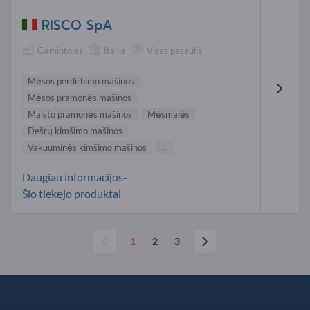
RISCO SpA
Gamintojas
Italija
Visas pasaulis
Mėsos perdirbimo mašinos
Mėsos pramonės mašinos
Maisto pramonės mašinos
Mėsmalės
Dešrų kimšimo mašinos
Vakuuminės kimšimo mašinos
...
Daugiau informacijos-
Šio tiekėjo produktai
1
2
3