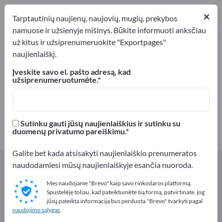
Platintojai
1
×
Tarptautinių naujienų, naujovių, mugių, prekybos
namuose ir užsienyje mišinys. Būkite informuoti anksčiau
už kitus ir užsiprenumeruokite "Exportpages"
Kepiniai – raskite gamintojus ir
naujienlaiškį.
tiekėjus
Įveskite savo el. pašto adresą, kad
užsiprenumeruotumėte.
Eksportuotojai
Gamintojai
15
14
Platintojai
Sutinku gauti jūsų naujienlaiškius ir sutinku su
1
duomenų privatumo pareiškimu.
Galite bet kada atsisakyti naujienlaiškio prenumeratos
Exportpages
Maistas ir gėrimai
Kepiniai
naudodamiesi mūsų naujienlaiškyje esančia nuoroda.
Mes naudojame "Brevo" kaip savo rinkodaros platformą.
Reklamuokitės nemokamai
Spustelėję toliau, kad pateiktumėte šią formą, patvirtinate, jog
jūsų pateikta informacija bus perduota "Brevo" tvarkyti pagal
Exportpages!
naudojimo sąlygas
.
Poreikiai – Pasiūlymai – Naudotos prekės – Verslo