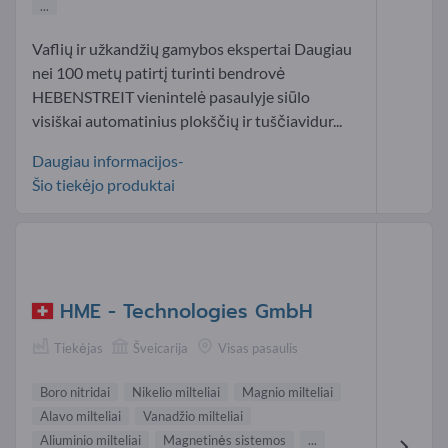
...
Vaflių ir užkandžių gamybos ekspertai Daugiau
nei 100 metų patirtį turinti bendrovė
HEBENSTREIT vienintelė pasaulyje siūlo
visiškai automatinius plokščių ir tuščiavidur...
Daugiau informacijos-
Šio tiekėjo produktai
HME - Technologies GmbH
Tiekėjas
Šveicarija
Visas pasaulis
Boro nitridai
Nikelio milteliai
Magnio milteliai
Alavo milteliai
Vanadžio milteliai
Aliuminio milteliai
Magnetinės sistemos
...