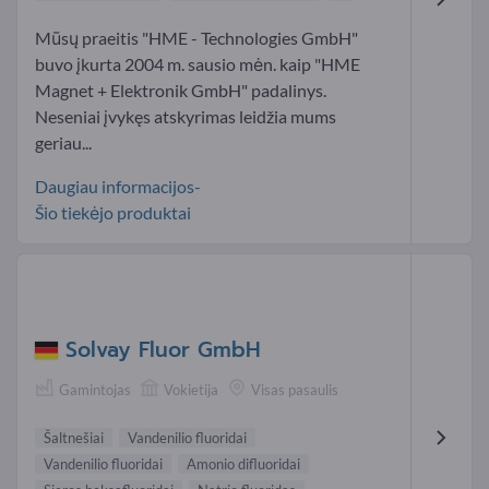
Mūsų praeitis "HME - Technologies GmbH"
buvo įkurta 2004 m. sausio mėn. kaip "HME
Magnet + Elektronik GmbH" padalinys.
Neseniai įvykęs atskyrimas leidžia mums
geriau...
Daugiau informacijos-
Šio tiekėjo produktai
Solvay Fluor GmbH
Gamintojas
Vokietija
Visas pasaulis
Šaltnešiai
Vandenilio fluoridai
Vandenilio fluoridai
Amonio difluoridai