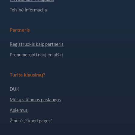
Teisinė informacija
Partneris
Registruokis kaip partneris
Prenumeruoti naujienlaiškį
Turite klausimų?
DUK
Mūsų siūlomos paslaugos
Apie mus
Žinutė „Exportpages“