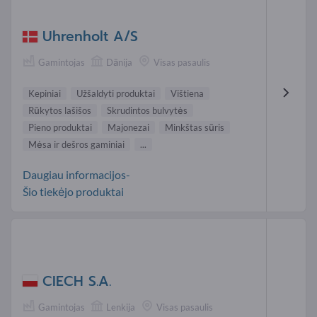
Uhrenholt A/S
Gamintojas
Dānija
Visas pasaulis
Kepiniai
Užšaldyti produktai
Vištiena
Rūkytos lašišos
Skrudintos bulvytės
Pieno produktai
Majonezai
Minkštas sūris
Mėsa ir dešros gaminiai
...
Daugiau informacijos-
Šio tiekėjo produktai
CIECH S.A.
Gamintojas
Lenkija
Visas pasaulis