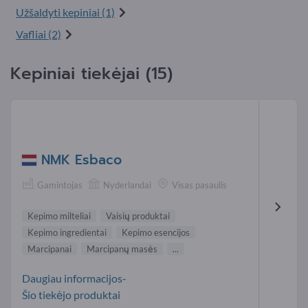
Užšaldyti kepiniai (1)
Vafliai (2)
Kepiniai tiekėjai (15)
NMK Esbaco
Gamintojas
Nyderlandai
Visas pasaulis
Kepimo milteliai
Vaisių produktai
Kepimo ingredientai
Kepimo esencijos
Marcipanai
Marcipanų masės
...
Daugiau informacijos-
Šio tiekėjo produktai