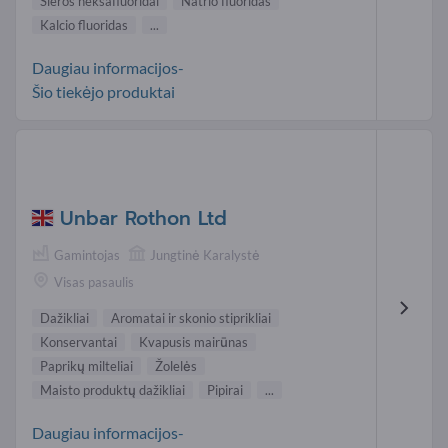
Sieros heksafluoridai
Natrio fluoridas
Kalcio fluoridas
...
Daugiau informacijos-
Šio tiekėjo produktai
Unbar Rothon Ltd
Gamintojas
Jungtinė Karalystė
Visas pasaulis
Dažikliai
Aromatai ir skonio stiprikliai
Konservantai
Kvapusis mairūnas
Paprikų milteliai
Žolelės
Maisto produktų dažikliai
Pipirai
...
Daugiau informacijos-