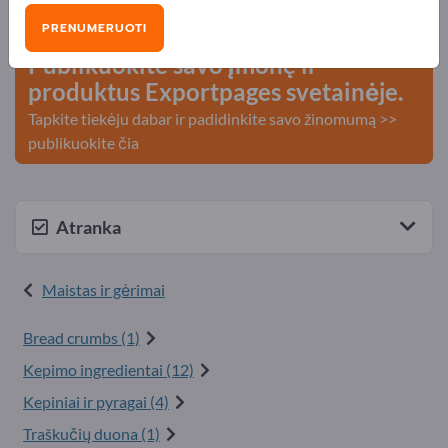
kontaktai >> pradėkite čia
PRENUMERUOTI
Publikuokite savo įmonę ir
produktus Exportpages svetainėje.
Tapkite tiekėju dabar ir padidinkite savo žinomumą >>
publikuokite čia
Atranka
Maistas ir gėrimai
Bread crumbs (1)
Kepimo ingredientai (12)
Kepiniai ir pyragai (4)
Traškučių duona (1)