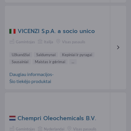
VICENZI S.p.A. a socio unico
Gamintojas
Italija
Visas pasaulis
Užkandžiai
Saldumynai
Kepiniai ir pyragai
Sausainiai
Maistas ir gėrimai
...
Daugiau informacijos-
Šio tiekėjo produktai
Chempri Oleochemicals B.V.
Gamintojas
Nyderlandai
Visas pasaulis