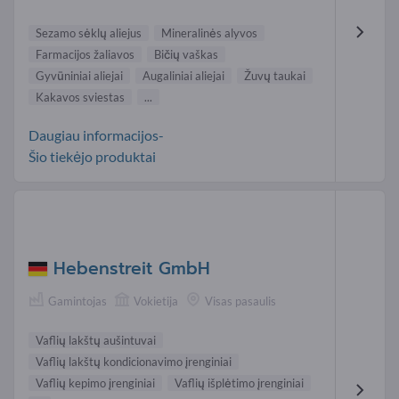
Sezamo sėklų aliejus
Mineralinės alyvos
Farmacijos žaliavos
Bičių vaškas
Gyvūniniai aliejai
Augaliniai aliejai
Žuvų taukai
Kakavos sviestas
...
Daugiau informacijos-
Šio tiekėjo produktai
Hebenstreit GmbH
Gamintojas
Vokietija
Visas pasaulis
Vaflių lakštų aušintuvai
Vaflių lakštų kondicionavimo įrenginiai
Vaflių kepimo įrenginiai
Vaflių išplėtimo įrenginiai