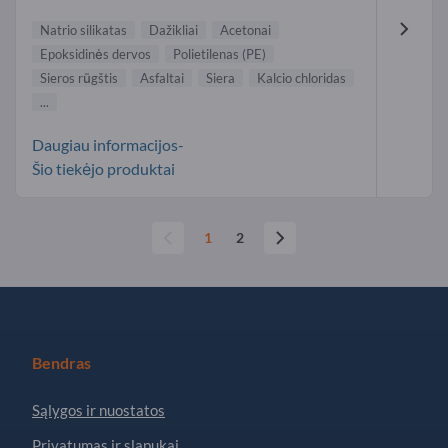
Natrio silikatas
Dažikliai
Acetonai
Epoksidinės dervos
Polietilenas (PE)
Sieros rūgštis
Asfaltai
Siera
Kalcio chloridas
...
Daugiau informacijos-
Šio tiekėjo produktai
1
2
Bendras
Sąlygos ir nuostatos
Privatumas ir slapukai