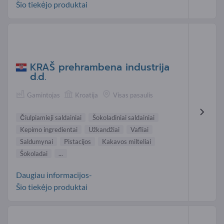
Šio tiekėjo produktai
KRAŠ prehrambena industrija
d.d.
Gamintojas
Kroatija
Visas pasaulis
Čiulpiamieji saldainiai
Šokoladiniai saldainiai
Kepimo ingredientai
Užkandžiai
Vafliai
Saldumynai
Pistacijos
Kakavos milteliai
Šokoladai
...
Daugiau informacijos-
Šio tiekėjo produktai