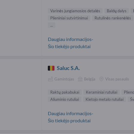
Varinės jungiamosios detalės
Baldų dalys
Plieniniai sutvirtinimai
Rutulinės rankenėlės
...
Daugiau informacijos-
Šio tiekėjo produktai
Saluc S.A.
Gamintojas
Belgija
Visas pasaulis
Raktų pakabukai
Keraminiai rutuliai
Plieno
Aliuminio rutuliai
Kietojo metalo rutuliai
Šv
Daugiau informacijos-
Šio tiekėjo produktai