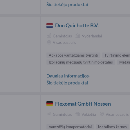
Šio tiekėjo produktai
Don Quichotte B.V.
Gamintojas
Nyderlandai
Visas pasaulis
Apkabos vamzdžiams tvirtinti
Tvirtinimo ele
Izoliacinių medžiagų tvirtinimo detalės
Metali
Daugiau informacijos-
Šio tiekėjo produktai
Flexomat GmbH Nossen
Gamintojas
Vokietija
Visas pasaulis
Vamzdžių kompensatoriai
Metalinės žarnos