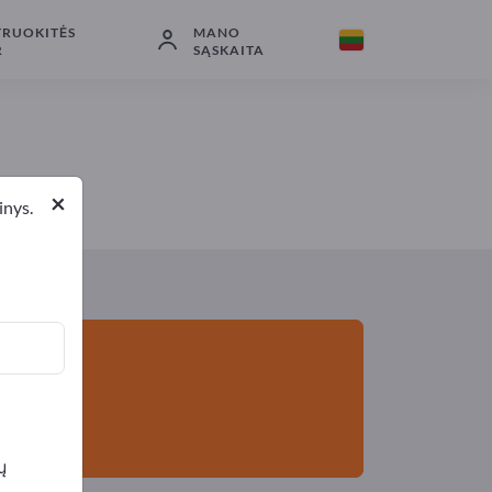
TRUOKITĖS
MANO
Gamintojai
64
Platintojai
3
R
SĄSKAITA
×
inys.
ų