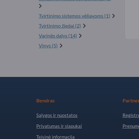
Tvirtinimo sistemos vėliavoms (1)
Tvirtinimo žiedai (2)
Varinės dalys (14)
Vinys (5)
Bendras
Partner
Sąlygos ir nuostatos
Registru
Privatumas ir slapukai
Prenume
Teisinė informacija