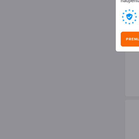
naujienl
Meta
PREN