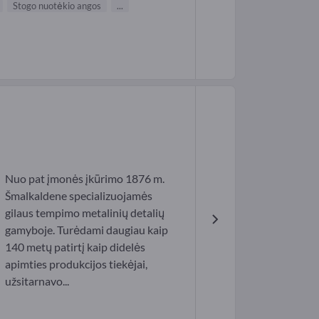
Stogo nuotėkio angos
...
Nuo pat įmonės įkūrimo 1876 m.
Šmalkaldene specializuojamės
gilaus tempimo metalinių detalių
gamyboje. Turėdami daugiau kaip
140 metų patirtį kaip didelės
apimties produkcijos tiekėjai,
užsitarnavo...