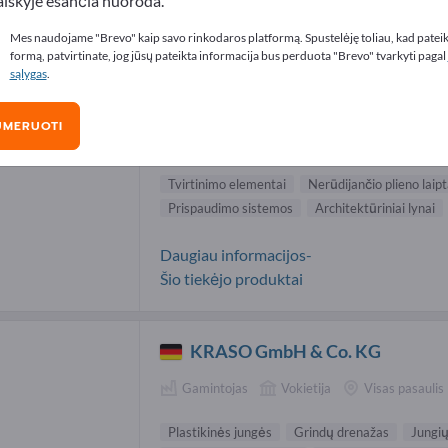
aiškyje esančia nuoroda.
linės dalys tiekėjai (67)
Mes naudojame "Brevo" kaip savo rinkodaros platformą. Spustelėję toliau, kad patei
formą, patvirtinate, jog jūsų pateikta informacija bus perduota "Brevo" tvarkyti pagal
sąlygas
.
Carl Stahl ARC GmbH
UMERUOTI
Gamintojas
Vokietija
Visas pasaulis
Tvirtinimo elementai
Nerūdijančio plieno laipt
Prispaudimo sistemos
Architektūriniai lynai
Daugiau informacijos-
Šio tiekėjo produktai
KRASO GmbH & Co. KG
Gamintojas
Vokietija
Visas pasaulis
Plastikinės jungės
Grindų drenažas
Jungių