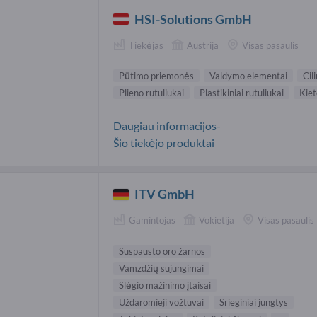
HSI-Solutions GmbH
Tiekėjas
Austrija
Visas pasaulis
Pūtimo priemonės
Valdymo elementai
Cil
Plieno rutuliukai
Plastikiniai rutuliukai
Kiet
Daugiau informacijos-
Šio tiekėjo produktai
ITV GmbH
Gamintojas
Vokietija
Visas pasaulis
Suspausto oro žarnos
Vamzdžių sujungimai
Slėgio mažinimo įtaisai
Uždaromieji vožtuvai
Srieginiai jungtys