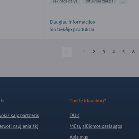
Tekintos dalys
Rutuliniai čiaupai
...
Daugiau informacijos-
Šio tiekėjo produktai
1
2
3
4
5
6
is
Turite klausimų?
okis kaip partneris
DUK
ruoti naujienlaiškį
Mūsų siūlomos paslaugos
Apie mus