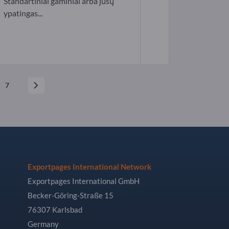
Standartiniai gaminiai arba jūsų
ypatingas...
7
Exportpages International Network
Exportpages International GmbH
Becker-Göring-Straße 15
76307 Karlsbad
Germany