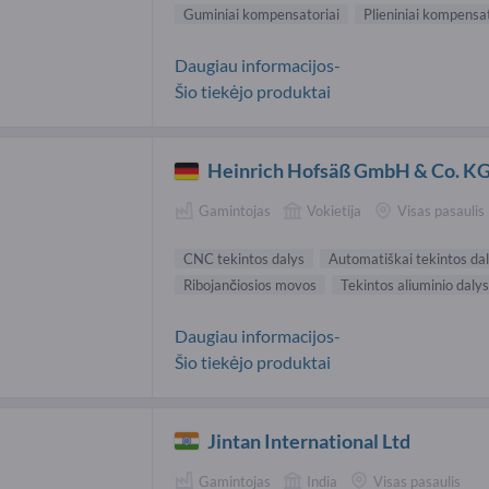
Guminiai kompensatoriai
Plieniniai kompensat
Daugiau informacijos-
Šio tiekėjo produktai
Heinrich Hofsäß GmbH & Co. K
Gamintojas
Vokietija
Visas pasaulis
CNC tekintos dalys
Automatiškai tekintos da
Ribojančiosios movos
Tekintos aliuminio dalys
Daugiau informacijos-
Šio tiekėjo produktai
Jintan International Ltd
Gamintojas
India
Visas pasaulis