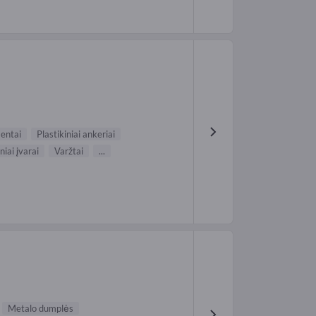
mentai
Plastikiniai ankeriai
niai įvarai
Varžtai
...
Metalo dumplės