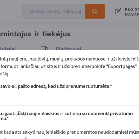
REGIS
Eksportuotojai
67
DABA
mintojus ir tiekėjus
ntojai
Platintojai
3
inių naujienų, naujovių, mugių, prekybos namuose ir užsienyje miš
nformuoti anksčiau už kitus ir užsiprenumeruokite "Exportpages"
iškį.
ės dalys
 savo el. pašto adresą, kad užsiprenumeruotumėte.
xportpages!
rslo kontaktai >> pradėkite čia
u gauti jūsų naujienlaiškius ir sutinku su duomenų privatumo
mu.
roduktus Exportpages svetainėje.
mumą >> publikuokite čia
et kada atsisakyti naujienlaiškio prenumeratos naudodamiesi mūs