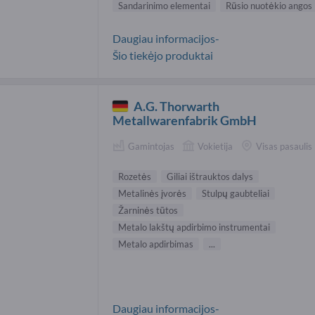
Sandarinimo elementai
Rūsio nuotėkio angos
Daugiau informacijos-
Šio tiekėjo produktai
A.G. Thorwarth
Metallwarenfabrik GmbH
Gamintojas
Vokietija
Visas pasaulis
Rozetės
Giliai ištrauktos dalys
Metalinės įvorės
Stulpų gaubteliai
Žarninės tūtos
Metalo lakštų apdirbimo instrumentai
Metalo apdirbimas
...
Daugiau informacijos-