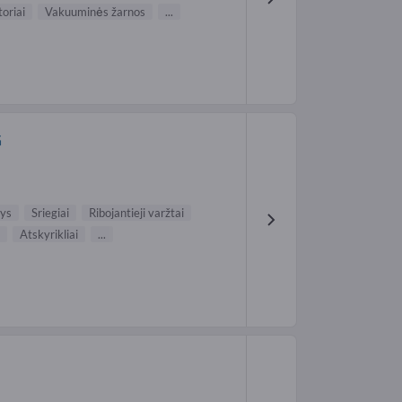
oriai
Vakuuminės žarnos
...
G
lys
Sriegiai
Ribojantieji varžtai
Atskyrikliai
...