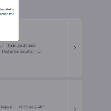
ktumėte šią
naudojimo
ai
Surinkimo sistemos
Medijos technologijos
...
 tarpikliai
Vamzdiniai įvadai