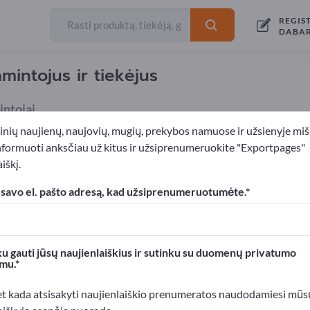
REGIS
DABA
mintojus ir tiekėjus
ntojai
inių naujienų, naujovių, mugių, prekybos namuose ir užsienyje miš
nformuoti anksčiau už kitus ir užsiprenumeruokite "Exportpages"
iškį.
Daržovių sėklos
 savo el. pašto adresą, kad užsiprenumeruotumėte.
xportpages!
rslo kontaktai >> pradėkite čia
u gauti jūsų naujienlaiškius ir sutinku su duomenų privatumo
mu.
roduktus Exportpages svetainėje.
mumą >> publikuokite čia
et kada atsisakyti naujienlaiškio prenumeratos naudodamiesi mūs