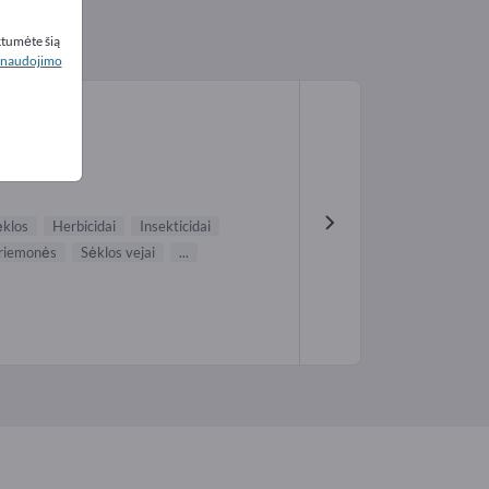
ktumėte šią
naudojimo
ėklos
Herbicidai
Insekticidai
priemonės
Sėklos vejai
...