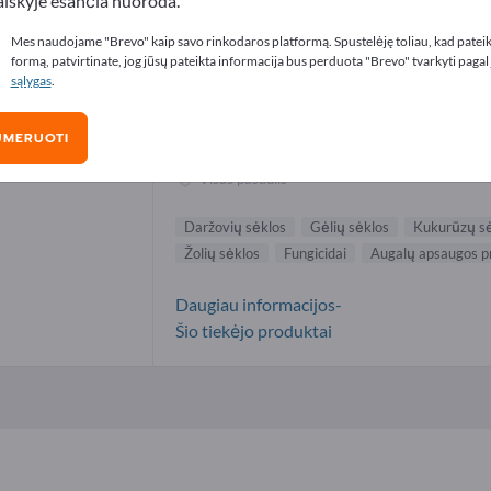
aiškyje esančia nuoroda.
ovių sėklos tiekėjai (1)
Mes naudojame "Brevo" kaip savo rinkodaros platformą. Spustelėję toliau, kad patei
formą, patvirtinate, jog jūsų pateikta informacija bus perduota "Brevo" tvarkyti pagal
sąlygas
.
Syngenta International AG
UMERUOTI
Gamintojas
Šveicarija
Visas pasaulis
Daržovių sėklos
Gėlių sėklos
Kukurūzų s
Žolių sėklos
Fungicidai
Augalų apsaugos 
Daugiau informacijos-
Šio tiekėjo produktai