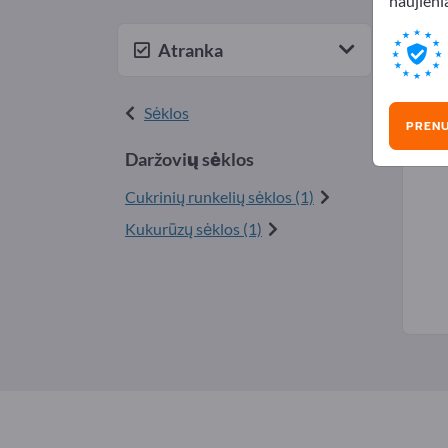
naujienl
Darž
Atranka
Sėklos
PREN
Daržovių sėklos
Cukrinių runkelių sėklos (1)
Kukurūzų sėklos (1)