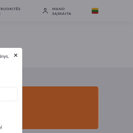
TRUOKITĖS
MANO
Eksportuotojai
1
Gamintojai
1
R
SĄSKAITA
×
inys.
ų