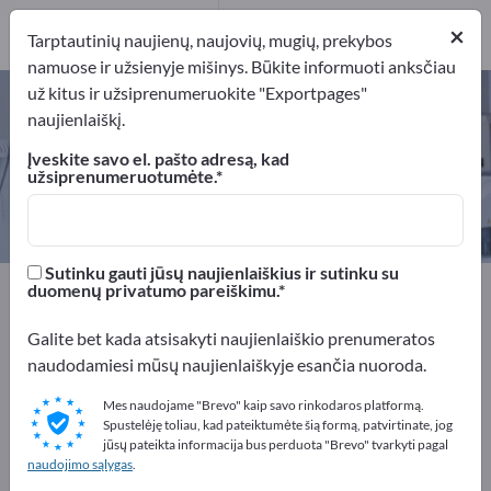
Gamintojai
3
×
Tarptautinių naujienų, naujovių, mugių, prekybos
namuose ir užsienyje mišinys. Būkite informuoti anksčiau
už kitus ir užsiprenumeruokite "Exportpages"
Medžiagos patikros mašinos –
naujienlaiškį.
raskite gamintojus ir tiekėjus
Įveskite savo el. pašto adresą, kad
užsiprenumeruotumėte.
Eksportuotojai
Gamintojai
3
3
Sutinku gauti jūsų naujienlaiškius ir sutinku su
Exportpages
Medicina ir laboratorinė technika
duomenų privatumo pareiškimu.
Tikrinimo mašinos
Medžiagos patikros mašinos
Galite bet kada atsisakyti naujienlaiškio prenumeratos
naudodamiesi mūsų naujienlaiškyje esančia nuoroda.
Reklamuokitės nemokamai
Exportpages!
Mes naudojame "Brevo" kaip savo rinkodaros platformą.
Spustelėję toliau, kad pateiktumėte šią formą, patvirtinate, jog
Poreikiai – Pasiūlymai – Naudotos prekės – Verslo
jūsų pateikta informacija bus perduota "Brevo" tvarkyti pagal
naudojimo sąlygas
.
kontaktai >> pradėkite čia