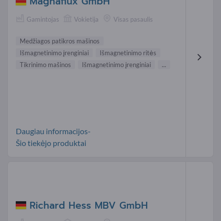
Magnaflux GmbH
Gamintojas
Vokietija
Visas pasaulis
Medžiagos patikros mašinos
Išmagnetinimo įrenginiai
Išmagnetinimo ritės
Tikrinimo mašinos
Išmagnetinimo įrenginiai
...
Daugiau informacijos-
Šio tiekėjo produktai
Richard Hess MBV GmbH