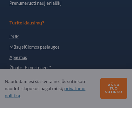
Prenumeruoti naujienlaiškį
Turite klausimų?
DUK
Mūsų siūlomos paslaugos
Apie mus
Žinutė „Exportpages“
Naudodamiesi šia svetaine, jūs sutinkate
AŠ SU
Exportpages International Network
naudoti slapukus pagal mūsų
privatumo
TUO
SUTINKU
politiką
.
Exportpages International GmbH
Becker-Göring-Straße 15
76307 Karlsbad
Germany