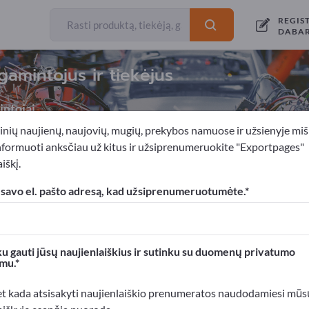
REGIS
DABA
gamintojus ir tiekėjus
ntojai
inių naujienų, naujovių, mugių, prekybos namuose ir užsienyje miš
nformuoti anksčiau už kitus ir užsiprenumeruokite "Exportpages"
iškį.
rengimų statyba
Įrankių gamyba
Rievinimo įrankiai
 savo el. pašto adresą, kad užsiprenumeruotumėte.
xportpages!
rslo kontaktai >> pradėkite čia
u gauti jūsų naujienlaiškius ir sutinku su duomenų privatumo
mu.
roduktus Exportpages svetainėje.
mumą >> publikuokite čia
et kada atsisakyti naujienlaiškio prenumeratos naudodamiesi mūs