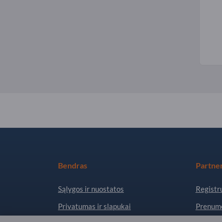
Bendras
Partner
Sąlygos ir nuostatos
Registru
Privatumas ir slapukai
Prenume