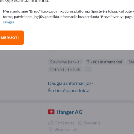
aiškyje esančia nuoroda.
inimo įrankiai tiekėjai (2)
Mes naudojame "Brevo" kaip savo rinkodaros platformą. Spustelėję toliau, kad patei
formą, patvirtinate, jog jūsų pateikta informacija bus perduota "Brevo" tvarkyti pagal
sąlygas
.
Böni AG
UMERUOTI
Gamintojas
Šveicarija
Visas pasaulis
Rievinimo įrankiai
Tikslūs instrumentai
Št
Plieniniai laikikliai
...
Daugiau informacijos-
Šio tiekėjo produktai
Ifanger AG
Gamintojas
Šveicarija
Visas pasaulis