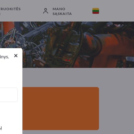
TRUOKITĖS
MANO
Eksportuotojai
2
Gamintojai
2
R
SĄSKAITA
×
inys.
ų