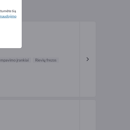
ktumėte šią
naudojimo
ampavimo įrankiai
Rievių frezos