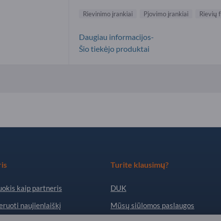
Rievinimo įrankiai
Pjovimo įrankiai
Rievių 
Daugiau informacijos-
Šio tiekėjo produktai
is
Turite klausimų?
okis kaip partneris
DUK
ruoti naujienlaiškį
Mūsų siūlomos paslaugos