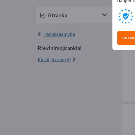
naujienl
Riev
Atranka
Įrankių gamyba
PREN
Rievinimo įrankiai
Rievių frezos (2)