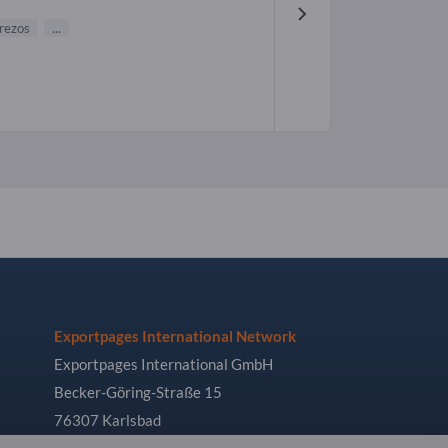
frezos
...
Exportpages International Network
Exportpages International GmbH
Becker-Göring-Straße 15
76307 Karlsbad
Germany