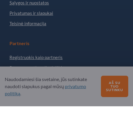
Sąlygos ir nuostatos
Privatumas ir slapukai
Teisinė informacija
Partneris
Registruokis kaip partneris
Prenumeruoti naujienlaiškį
Naudodamiesi šia svetaine, jūs sutinkate
AŠ SU
naudoti slapukus pagal mūsų
privatumo
TUO
Turite klausimų?
SUTINKU
politiką
.
DUK
Mūsų siūlomos paslaugos
Apie mus
Žinutė „Exportpages“