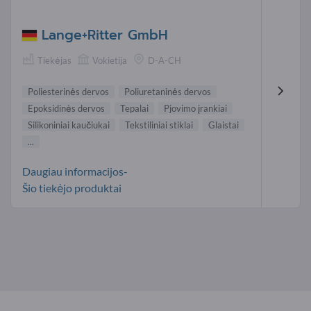
Lange+Ritter GmbH
Tiekėjas
Vokietija
D-A-CH
Poliesterinės dervos
Poliuretaninės dervos
Epoksidinės dervos
Tepalai
Pjovimo įrankiai
Silikoniniai kaučiukai
Tekstiliniai stiklai
Glaistai
...
Daugiau informacijos-
Šio tiekėjo produktai