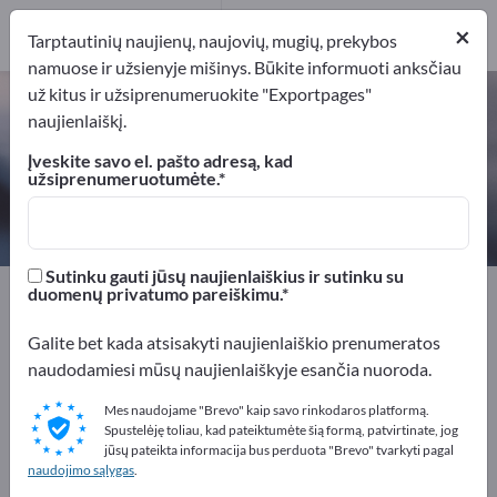
1
×
Platintojai
1
Tarptautinių naujienų, naujovių, mugių, prekybos
namuose ir užsienyje mišinys. Būkite informuoti anksčiau
už kitus ir užsiprenumeruokite "Exportpages"
Poliesterinės dervos – raskite
naujienlaiškį.
gamintojus ir tiekėjus
Įveskite savo el. pašto adresą, kad
užsiprenumeruotumėte.
Eksportuotojai
Platintojai
1
1
Sutinku gauti jūsų naujienlaiškius ir sutinku su
Exportpages
Elektrotechnika
duomenų privatumo pareiškimu.
Elektros izoliacijos medžiagos
Poliesterinės dervos
Galite bet kada atsisakyti naujienlaiškio prenumeratos
naudodamiesi mūsų naujienlaiškyje esančia nuoroda.
Reklamuokitės nemokamai
Exportpages!
Mes naudojame "Brevo" kaip savo rinkodaros platformą.
Spustelėję toliau, kad pateiktumėte šią formą, patvirtinate, jog
Poreikiai – Pasiūlymai – Naudotos prekės – Verslo
jūsų pateikta informacija bus perduota "Brevo" tvarkyti pagal
naudojimo sąlygas
.
kontaktai >> pradėkite čia