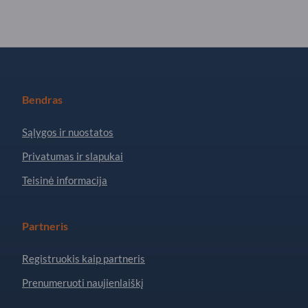
Bendras
Sąlygos ir nuostatos
Privatumas ir slapukai
Teisinė informacija
Partneris
Registruokis kaip partneris
Prenumeruoti naujienlaiškį