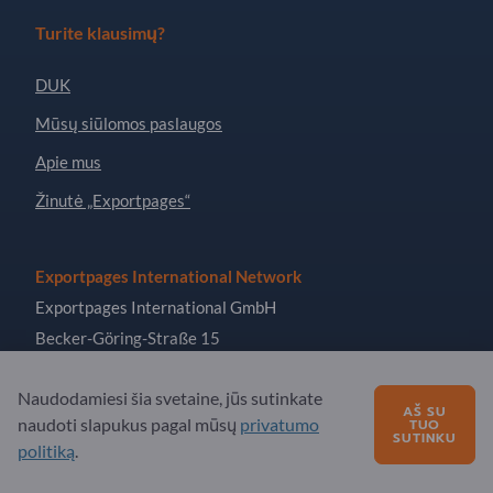
Turite klausimų?
DUK
Mūsų siūlomos paslaugos
Apie mus
Žinutė „Exportpages“
Exportpages International Network
Exportpages International GmbH
Becker-Göring-Straße 15
76307 Karlsbad
Naudodamiesi šia svetaine, jūs sutinkate
Germany
AŠ SU
naudoti slapukus pagal mūsų
privatumo
TUO
SUTINKU
politiką
.