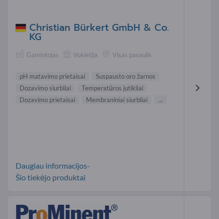
Christian Bürkert GmbH & Co.
KG
Gamintojas
Vokietija
Visas pasaulis
pH matavimo prietaisai
Suspausto oro žarnos
Dozavimo siurbliai
Temperatūros jutikliai
Dozavimo prietaisai
Membraniniai siurbliai
...
Daugiau informacijos-
Šio tiekėjo produktai