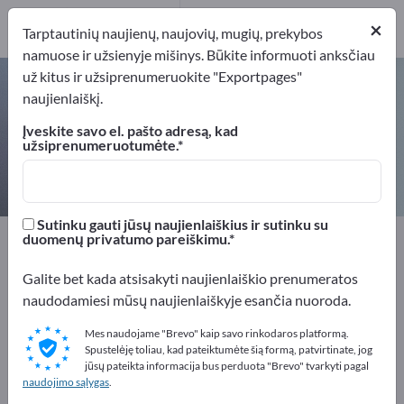
Gamintojai
4
×
Tarptautinių naujienų, naujovių, mugių, prekybos
namuose ir užsienyje mišinys. Būkite informuoti anksčiau
už kitus ir užsiprenumeruokite "Exportpages"
pH matavimo prietaisai – raskite
naujienlaiškį.
gamintojus ir tiekėjus
Įveskite savo el. pašto adresą, kad
užsiprenumeruotumėte.
Eksportuotojai
Gamintojai
4
4
Sutinku gauti jūsų naujienlaiškius ir sutinku su
Exportpages
Matavimo technologijos ir optika
duomenų privatumo pareiškimu.
Matavimo technologijos
Galite bet kada atsisakyti naujienlaiškio prenumeratos
Fizikiniai matavimo prietaisai
pH matavimo prietaisai
naudodamiesi mūsų naujienlaiškyje esančia nuoroda.
Reklamuokitės nemokamai
Mes naudojame "Brevo" kaip savo rinkodaros platformą.
Spustelėję toliau, kad pateiktumėte šią formą, patvirtinate, jog
Exportpages!
jūsų pateikta informacija bus perduota "Brevo" tvarkyti pagal
naudojimo sąlygas
.
Poreikiai – Pasiūlymai – Naudotos prekės – Verslo