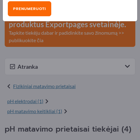
kontaktai >> pradėkite čia
PRENUMERUOTI
Publikuokite savo įmonę ir
produktus Exportpages svetainėje.
Tapkite tiekėju dabar ir padidinkite savo žinomumą >>
publikuokite čia
Atranka
Fizikiniai matavimo prietaisai
pH elektrodai (1)
pH matavimo keitikliai (1)
pH matavimo prietaisai tiekėjai (4)