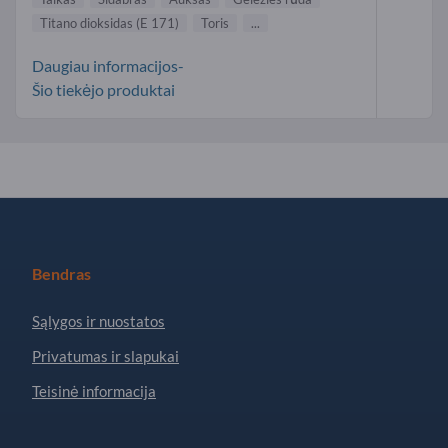
Titano dioksidas (E 171)
Toris
...
Daugiau informacijos-
Šio tiekėjo produktai
Bendras
Sąlygos ir nuostatos
Privatumas ir slapukai
Teisinė informacija