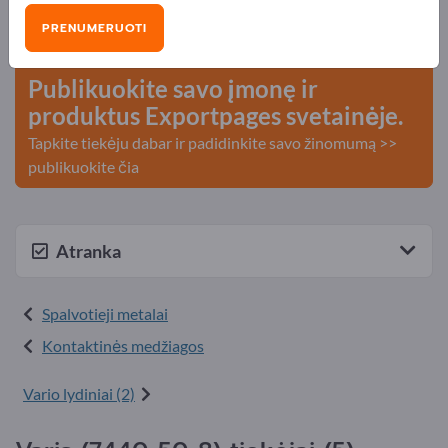
Poreikiai – Pasiūlymai – Naudotos prekės – Verslo
PRENUMERUOTI
kontaktai >> pradėkite čia
Publikuokite savo įmonę ir
produktus Exportpages svetainėje.
Tapkite tiekėju dabar ir padidinkite savo žinomumą >>
publikuokite čia
Atranka
Spalvotieji metalai
Kontaktinės medžiagos
Vario lydiniai (2)