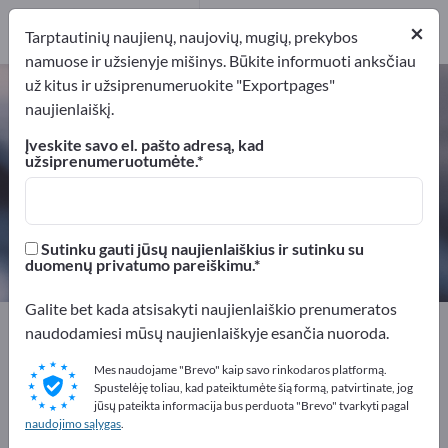
Platintojai
1
×
Tarptautinių naujienų, naujovių, mugių, prekybos
namuose ir užsienyje mišinys. Būkite informuoti anksčiau
už kitus ir užsiprenumeruokite "Exportpages"
Varis (
7440-50-8
) – raskite
naujienlaiškį.
gamintojus ir tiekėjus
Įveskite savo el. pašto adresą, kad
užsiprenumeruotumėte.
Eksportuotojai
Gamintojai
5
4
Platintojai
Sutinku gauti jūsų naujienlaiškius ir sutinku su
1
duomenų privatumo pareiškimu.
Galite bet kada atsisakyti naujienlaiškio prenumeratos
Exportpages
Žaliavos
Metalai
Spalvotieji metalai
naudodamiesi mūsų naujienlaiškyje esančia nuoroda.
Varis
Mes naudojame "Brevo" kaip savo rinkodaros platformą.
Spustelėję toliau, kad pateiktumėte šią formą, patvirtinate, jog
Reklamuokitės nemokamai
jūsų pateikta informacija bus perduota "Brevo" tvarkyti pagal
naudojimo sąlygas
.
Exportpages!