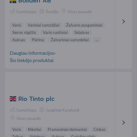
Boliden AB
Gamintojas
Švedija
Visas pasaulis
Varis
Variniai vamzdžiai
Žalvario pusgaminiai
Sieros rūgštis
Vario ruošiniai
Sidabras
Auksas
Platina
Žalvariniai vamzdeliai
...
Daugiau informacijos-
Šio tiekėjo produktai
Rio Tinto plc
Gamintojas
Jungtinė Karalystė
Visas pasaulis
Varis
Nikeliai
Pramoniniai deimantai
Cinkas
Talkas
Sidabras
Auksas
Geležies rūda