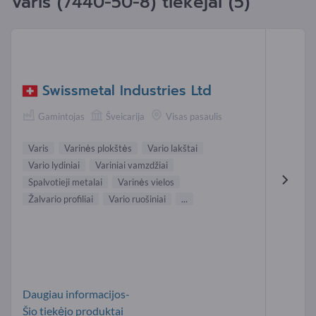
Varis (
7440-50-8
) tiekėjai (5)
Swissmetal Industries Ltd
Gamintojas
Šveicarija
Visas pasaulis
Varis
Varinės plokštės
Vario lakštai
Vario lydiniai
Variniai vamzdžiai
Spalvotieji metalai
Varinės vielos
Žalvario profiliai
Vario ruošiniai
...
Daugiau informacijos-
Šio tiekėjo produktai