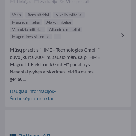
Tiekėjas
Šveicarija
Visas pasaulis
Varis
Boro nitridai
Nikelio milteliai
Magnio milteliai
Alavo milteliai
Vanadžio milteliai
Aliuminio milteliai
Magnetinės sistemos
...
Mūsų praeitis "HME - Technologies GmbH"
buvo įkurta 2004 m. sausio mėn. kaip "HME
Magnet + Elektronik GmbH" padalinys.
Neseniai įvykęs atskyrimas leidžia mums
geriau...
Daugiau informacijos-
Šio tiekėjo produktai