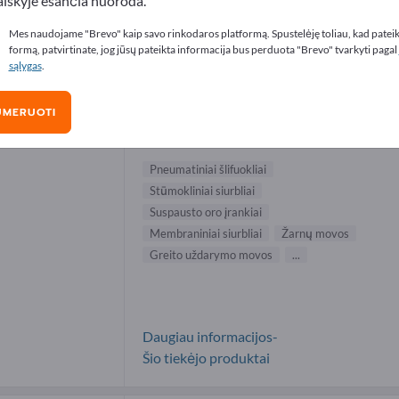
aiškyje esančia nuoroda.
matiniai šlifuokliai tiekėjai (2)
Mes naudojame "Brevo" kaip savo rinkodaros platformą. Spustelėję toliau, kad patei
formą, patvirtinate, jog jūsų pateikta informacija bus perduota "Brevo" tvarkyti pagal
sąlygas
.
Nitto Kohki Europe GmbH
UMERUOTI
Gamintojas
Vokietija
Europa
Pneumatiniai šlifuokliai
Stūmokliniai siurbliai
Suspausto oro įrankiai
Membraniniai siurbliai
Žarnų movos
Greito uždarymo movos
...
Daugiau informacijos-
Šio tiekėjo produktai