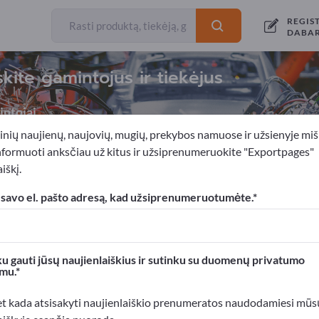
REGIS
DABA
skite gamintojus ir tiekėjus
ntojai
inių naujienų, naujovių, mugių, prekybos namuose ir užsienyje miš
nformuoti anksčiau už kitus ir užsiprenumeruokite "Exportpages"
iškį.
ro įrankiai
Pneumatiniai šlifuokliai
 savo el. pašto adresą, kad užsiprenumeruotumėte.
xportpages!
rslo kontaktai >> pradėkite čia
u gauti jūsų naujienlaiškius ir sutinku su duomenų privatumo
mu.
roduktus Exportpages svetainėje.
mumą >> publikuokite čia
et kada atsisakyti naujienlaiškio prenumeratos naudodamiesi mūs