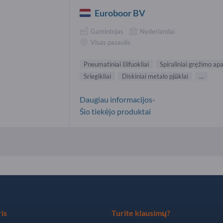
Euroboor BV
Gamintojas
Nyderlandai
Visas pasaulis
Pneumatiniai šlifuokliai
Spiraliniai gręžimo ap
Sriegikliai
Diskiniai metalo pjūklai
...
Daugiau informacijos-
Šio tiekėjo produktai
is
Turite klausimų?