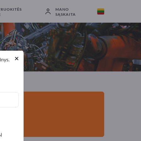
TRUOKITĖS
MANO
Eksportuotojai
2
Gamintojai
2
R
SĄSKAITA
×
inys.
ų