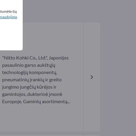
ktumėte šią
naudojimo
"Nitto Kohki Co., Ltd.", Japonijos
pasaulinio garso aukštųjų
technologijų komponentų,
pneumatinių įrankių ir greito
jungimo jungčių kūrėjos ir
gamintojos, dukterinė įmonė
Europoje. Gaminių asortimentą...