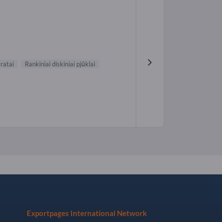
aratai
Rankiniai diskiniai pjūklai
Exportpages International Network