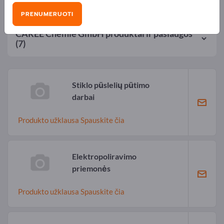
PRENUMERUOTI
CAREE Chemie GmbH
produktai ir paslaugos
(7)
Stiklo pūslelių pūtimo
darbai
Produkto užklausa Spauskite čia
Elektropoliravimo
priemonės
Produkto užklausa Spauskite čia