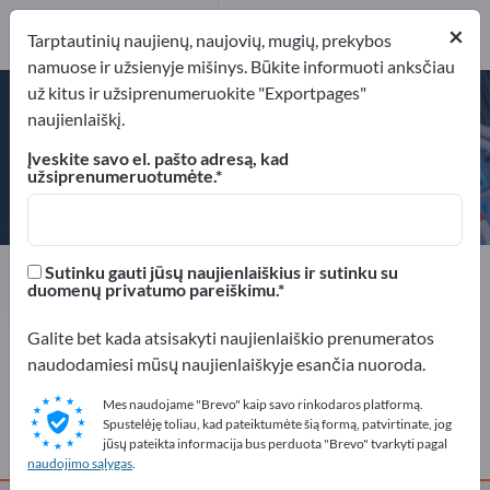
Website
Siųsti užklausą
×
Tarptautinių naujienų, naujovių, mugių, prekybos
Telefonas
namuose ir užsienyje mišinys. Būkite informuoti anksčiau
už kitus ir užsiprenumeruokite "Exportpages"
naujienlaiškį.
Įveskite savo el. pašto adresą, kad
užsiprenumeruotumėte.
CAREE Chemie GmbH
Gamintojas
Vokietija
Website
Sutinku gauti jūsų naujienlaiškius ir sutinku su
duomenų privatumo pareiškimu.
Siųsti užklausą
Telefonas
Galite bet kada atsisakyti naujienlaiškio prenumeratos
naudodamiesi mūsų naujienlaiškyje esančia nuoroda.
KOMPANIJOS PROFILIS
Mes naudojame "Brevo" kaip savo rinkodaros platformą.
Spustelėję toliau, kad pateiktumėte šią formą, patvirtinate, jog
PRODUKTAI
jūsų pateikta informacija bus perduota "Brevo" tvarkyti pagal
naudojimo sąlygas
.