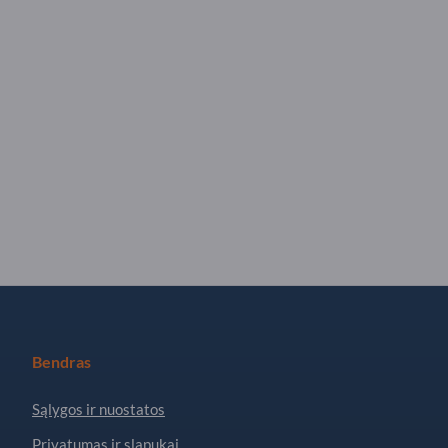
Bendras
Sąlygos ir nuostatos
Privatumas ir slapukai