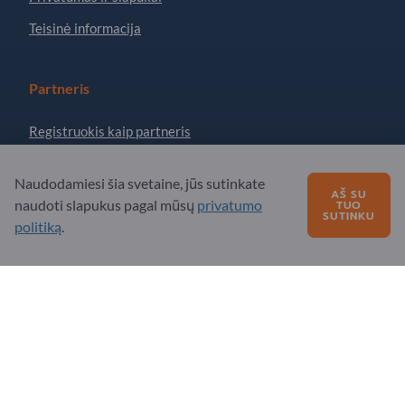
Teisinė informacija
Partneris
Registruokis kaip partneris
Prenumeruoti naujienlaiškį
Naudodamiesi šia svetaine, jūs sutinkate
AŠ SU
naudoti slapukus pagal mūsų
privatumo
TUO
SUTINKU
Turite klausimų?
politiką
.
DUK
Mūsų siūlomos paslaugos
Apie mus
Žinutė „Exportpages“