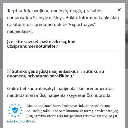
1
×
Gamintojai
1
Tarptautinių naujienų, naujovių, mugių, prekybos
namuose ir užsienyje mišinys. Būkite informuoti anksčiau
už kitus ir užsiprenumeruokite "Exportpages"
Kelio ženklai – raskite gamintojus
naujienlaiškį.
ir tiekėjus
Įveskite savo el. pašto adresą, kad
užsiprenumeruotumėte.
Eksportuotojai
Gamintojai
1
1
Sutinku gauti jūsų naujienlaiškius ir sutinku su
Exportpages
Saugumas ir apsauga
duomenų privatumo pareiškimu.
Traffic control equipment
Kelio ženklai
Galite bet kada atsisakyti naujienlaiškio prenumeratos
naudodamiesi mūsų naujienlaiškyje esančia nuoroda.
Reklamuokitės nemokamai
Exportpages!
Mes naudojame "Brevo" kaip savo rinkodaros platformą.
Spustelėję toliau, kad pateiktumėte šią formą, patvirtinate, jog
Poreikiai – Pasiūlymai – Naudotos prekės – Verslo
jūsų pateikta informacija bus perduota "Brevo" tvarkyti pagal
naudojimo sąlygas
.
kontaktai >> pradėkite čia